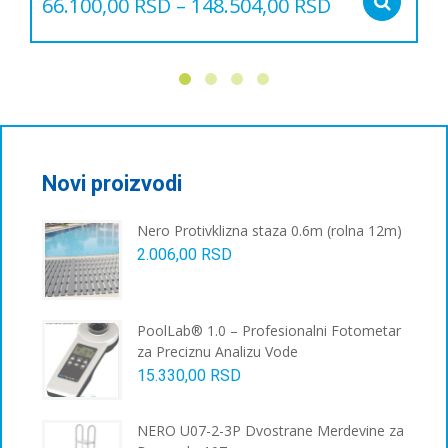
66.100,00
RSD
–
148.504,00
RSD
Sel
Овај
производ
има
више
варијанти.
Опције
могу
бити
Novi proizvodi
изабране
на
Nero Protivklizna staza 0.6m (rolna 12m)
страници
2.006,00
RSD
производа.
PoolLab® 1.0 – Profesionalni Fotometar
za Preciznu Analizu Vode
15.330,00
RSD
NERO U07-2-3P Dvostrane Merdevine za