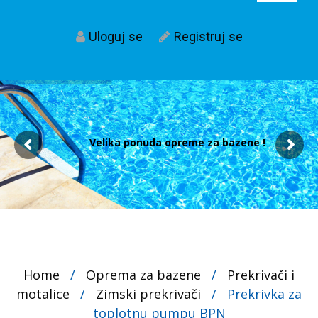
Uloguj se
Registruj se
Velika ponuda opreme za bazene !
Home
/
Oprema za bazene
/
Prekrivači i
motalice
/
Zimski prekrivači
/
Prekrivka za
toplotnu pumpu BPN