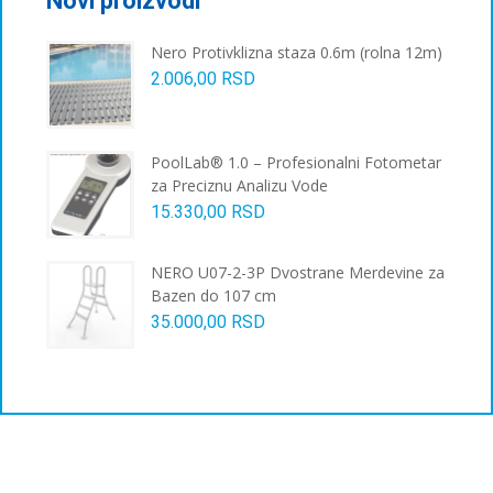
Novi proizvodi
Nero Protivklizna staza 0.6m (rolna 12m)
2.006,00
RSD
PoolLab® 1.0 – Profesionalni Fotometar
za Preciznu Analizu Vode
15.330,00
RSD
NERO U07-2-3P Dvostrane Merdevine za
Bazen do 107 cm
35.000,00
RSD