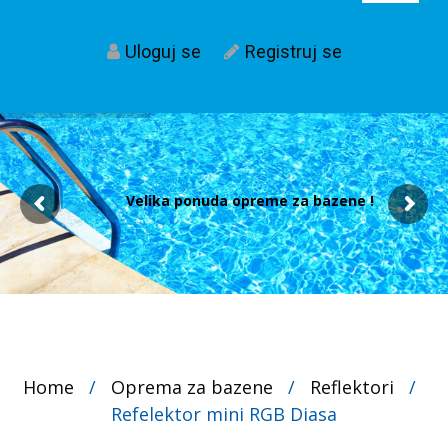
Uloguj se
Registruj se
Velika ponuda opreme za bazene !
Home
/
Oprema za bazene
/
Reflektori
/
Refelektor mini RGB Diasa