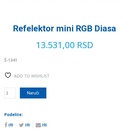
Refelektor mini RGB Diasa
13.531,00
RSD
Š-1341
ADD TO WISHLIST
Refelektor
Naruči
mini
RGB
Diasa
количина
Podelite:
(0)
(0)
(0)