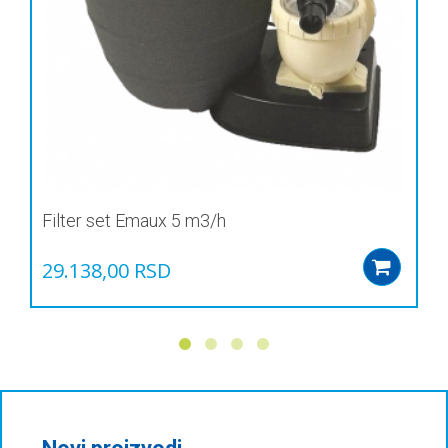
Filter set Emaux 5 m3/h
29.138,00
RSD
Add