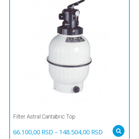
Filter Astral Cantabric Top
66.100,00
RSD
–
148.504,00
RSD
Sel