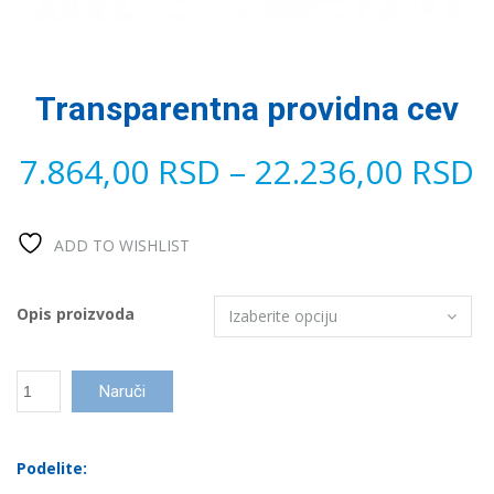
Transparentna providna cev
7.864,00
RSD
–
22.236,00
RSD
ADD TO WISHLIST
Opis proizvoda
Transparentna
Naruči
providna
cev
количина
Podelite: