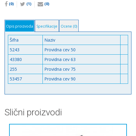
(0)
(1)
(0)
Opis proizvoda
Specifikacije
Ocene (0)
Šifra
Naziv
5243
Providna cev 50
43380
Providna cev 63
255
Providna cev 75
53457
Providna cev 90
Slični proizvodi