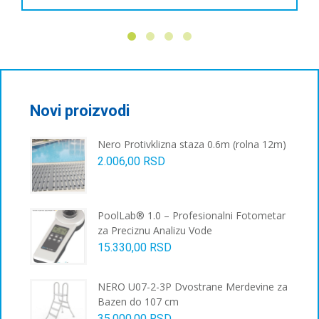
Овај
производ
има
више
варијанти.
Опције
могу
бити
Novi proizvodi
изабране
на
Nero Protivklizna staza 0.6m (rolna 12m)
страници
2.006,00
RSD
производа.
PoolLab® 1.0 – Profesionalni Fotometar
za Preciznu Analizu Vode
15.330,00
RSD
NERO U07-2-3P Dvostrane Merdevine za
Bazen do 107 cm
35.000,00
RSD