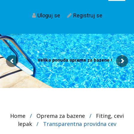
Uloguj se
Registruj se
Velika ponuda opreme za bazene !
Home
/
Oprema za bazene
/
Fiting, cevi
lepak
/
Transparentna providna cev