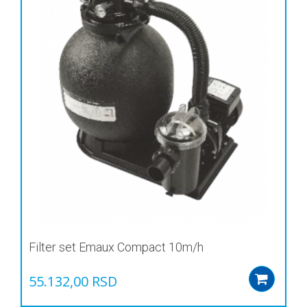
Filter set Emaux Compact 10m/h
55.132,00
RSD
Add