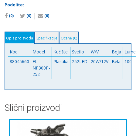
tanak
Podelite:
20W
(0)
(0)
(0)
sa
kućištem
Emaux
количина
Opis proizvoda
Specifikacije
Ocene (0)
Kod
Model
Kućište
Svetlo
W/V
Boja
Lume
88045660
EL-
Plastika
252LED
20W/12V
Bela
100
NP300P-
252
Slični proizvodi