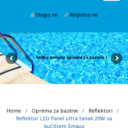
Uloguj se
Registruj se
Velika ponuda opreme za bazene !
Home
/
Oprema za bazene
/
Reflektori
/
Reflektor LED Panel ultra tanak 20W sa
kućištem Emaux