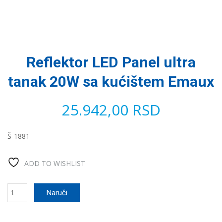
Reflektor LED Panel ultra
tanak 20W sa kućištem Emaux
25.942,00
RSD
Š-1881
ADD TO WISHLIST
Reflektor
Naruči
LED
Panel
ultra