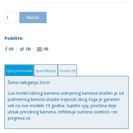
Rubni
Naruči
kamen
Slap
Lux
Podelite:
количина
(0)
(0)
(0)
Opis proizvoda
Specifikacije
Ocene (0)
Širina naleganja 32cm
Lux model rubnog kamena usitnjenog kamena izrađen je od
polimernog betona izrazite trajnosti zbog čega je garantni
vek na ove modele 10 godina. Suptilni sjaj, površina daje
utisak prirodnog kamena, reflektuje sunčevu svetlost i ne
pregreva se.