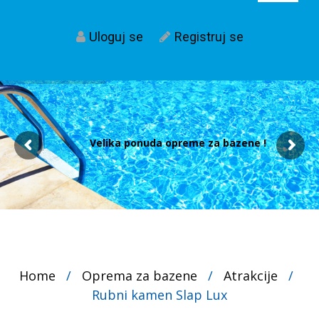
Uloguj se
Registruj se
Velika ponuda opreme za bazene !
Home
/
Oprema za bazene
/
Atrakcije
/
Rubni kamen Slap Lux