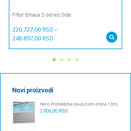
Filter Emaux S series Side
220.727,00
RSD
–
248.897,00
RSD
Sel
Овај
производ
има
више
варијанти.
Опције
могу
бити
Novi proizvodi
изабране
на
Nero Protivklizna staza 0.6m (rolna 12m)
страници
2.006,00
RSD
производа.