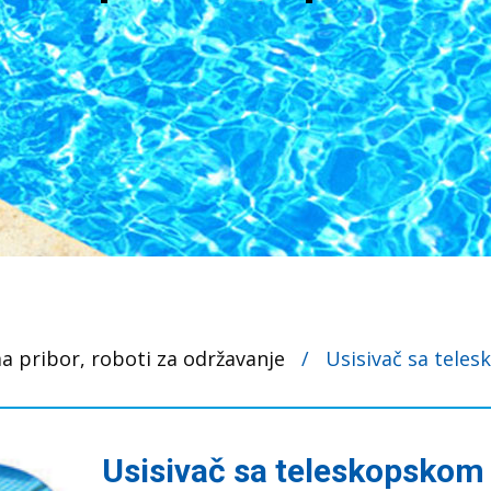
 pribor, roboti za održavanje
/
Usisivač sa tele
Usisivač sa teleskopskom