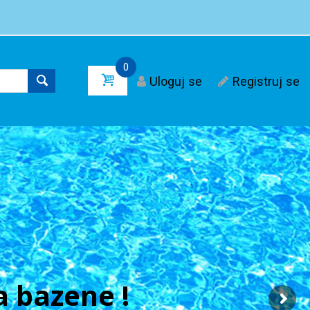
0
Uloguj se
Registruj se
 bazene !