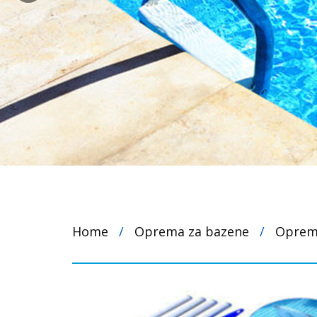
Home
/
Oprema za bazene
/
Oprema