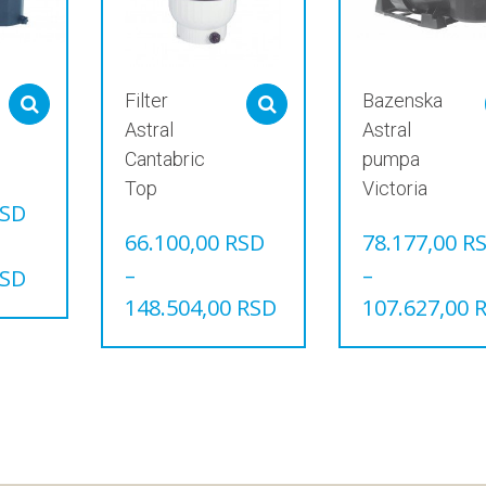
Filter
Bazenska
Select options
Select options
Astral
Astral
Cantabric
pumpa
Top
Victoria
SD
66.100,00
RSD
78.177,00
R
–
–
SD
148.504,00
RSD
107.627,00
Овај
Овај
производ
производ
има
има
више
више
варијанти.
варијанти.
Опције
Опције
могу
могу