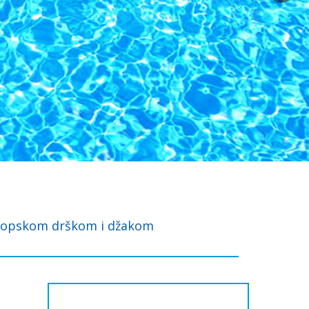
skopskom drškom i džakom