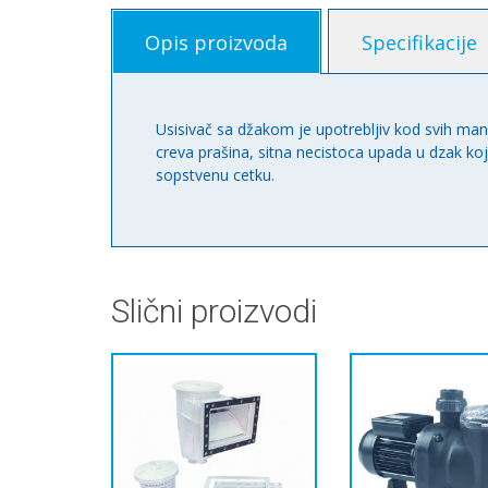
Opis proizvoda
Specifikacije
Usisivač sa džakom je upotrebljiv kod svih ma
creva prašina, sitna necistoca upada u dzak k
sopstvenu cetku.
Slični proizvodi