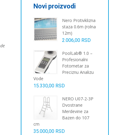
Novi proizvodi
Nero Protivklizna
staza 0.6m (rolna
12m)
2.006,00
RSD
ode
PoolLab® 1.0 –
Profesionalni
Fotometar za
Preciznu Analizu
Vode
15.330,00
RSD
NERO U07-2-3P
Dvostrane
Merdevine za
Bazen do 107
cm
35.000,00
RSD