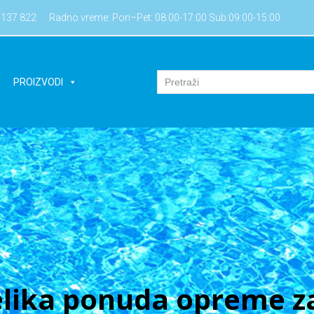
7137 822
Radno vreme: Pon–Pet: 08:00-17:00 Sub:09:00-15:00
PROIZVODI
lika ponuda opreme za