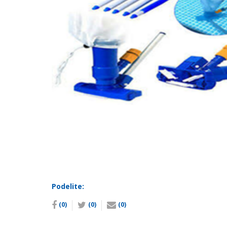
Podelite:
(0)
(0)
(0)