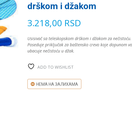
drškom i džakom
3.218,00
RSD
Usisivač sa teleskopskom drškom i džakom za nečistoću.
Poseduje priključak za baštensko crevo koje dopunom v
ubacuje nečistoću u džak.
ADD TO WISHLIST
НЕМА НА ЗАЛИХАМА