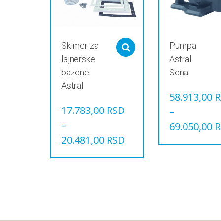
Skimer za
Pumpa
Select options
lajnerske
Astral
bazene
Sena
Astral
58.913,00
R
17.783,00
RSD
–
–
69.050,00
R
20.481,00
RSD
Овај
производ
Овај
има
производ
више
има
варијанти.
више
Опције
варијанти.
могу
Опције
бити
могу