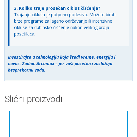
3. Koliko traje prosečan ciklus čišćenja?
Trajanje ciklusa je potpuno podesivo. Možete birati
brze programe za lagano održavanje ili intenzivne
cikluse za dubinsko čišćenje nakon velikog broja
posetilaca.
Investirajte u tehnologiju koja štedi vreme, energiju i
novac. Zodiac Arcomax – jer vaši posetioci zaslužuju
besprekornu vodu.
Slični proizvodi