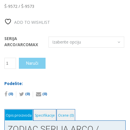
Š-9572 / Š-9573
ADD TO WISHLIST
SERIJA
ARCO/ARCOMAX
ZODIAC
Naruči
SERIJA
ARCO/ARCOMAX
robot
Podelite:
za
bazene
(0)
(0)
(0)
количина
Opis proizvoda
Specifikacije
Ocene (0)
ZODIAC SERIJA ARCO /