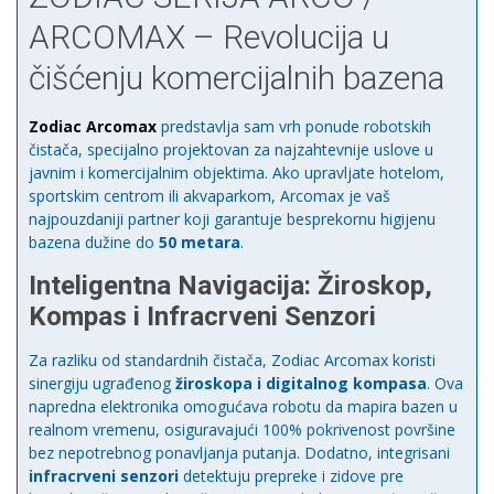
ARCOMAX – Revolucija u
čišćenju komercijalnih bazena
Zodiac Arcomax
predstavlja sam vrh ponude robotskih
čistača, specijalno projektovan za najzahtevnije uslove u
javnim i komercijalnim objektima. Ako upravljate hotelom,
sportskim centrom ili akvaparkom, Arcomax je vaš
najpouzdaniji partner koji garantuje besprekornu higijenu
bazena dužine do
50 metara
.
Inteligentna Navigacija: Žiroskop,
Kompas i Infracrveni Senzori
Za razliku od standardnih čistača, Zodiac Arcomax koristi
sinergiju ugrađenog
žiroskopa i digitalnog kompasa
. Ova
napredna elektronika omogućava robotu da mapira bazen u
realnom vremenu, osiguravajući 100% pokrivenost površine
bez nepotrebnog ponavljanja putanja. Dodatno, integrisani
infracrveni senzori
detektuju prepreke i zidove pre