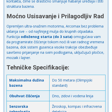
kontakta, čime se drastično smanjuje habanje uređaja i štiti
struktura bazena.
Moćno Usisavanje i Prilagodljiv Rad
Opremljen ultra-snažnim motorima, Arcomax bez problema
uklanja sve – od najfinijeg mulja do krupnih otpadaka.
Funkcija
odloženog starta (do 3 sata)
omogućava vam
da programirate čišćenje tokom noći ili van radnog vremena
bazena, dok sistem gusenica visoke trakcije obezbeđuje
savršeno prijanjanje na svim podlogama, uključujući pločice,
mozaik i lajner.
Tehničke Specifikacije:
Maksimalna dužina
Do 50 metara (Olimpijski
bazena
standard)
Obuhvat čišćenja
Dno, zidovi i vodena linija
Senzorska
Žiroskop, kompas i infracrvena
tehnologija
detekcija