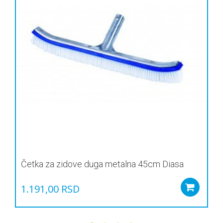
Četka za zidove duga metalna 45cm Diasa
1.191,00
RSD
Add