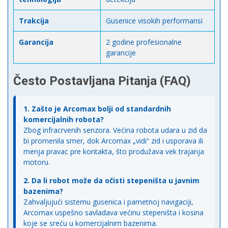
Trakcija
Gusenice visokih performansi
Garancija
2 godine profesionalne
garancije
Često Postavljana Pitanja (FAQ)
1. Zašto je Arcomax bolji od standardnih
komercijalnih robota?
Zbog infracrvenih senzora. Većina robota udara u zid da
bi promenila smer, dok Arcomax „vidi“ zid i usporava ili
menja pravac pre kontakta, što produžava vek trajanja
motoru.
2. Da li robot može da očisti stepeništa u javnim
bazenima?
Zahvaljujući sistemu gusenica i pametnoj navigaciji,
Arcomax uspešno savladava većinu stepeništa i kosina
koje se sreću u komercijalnim bazenima.