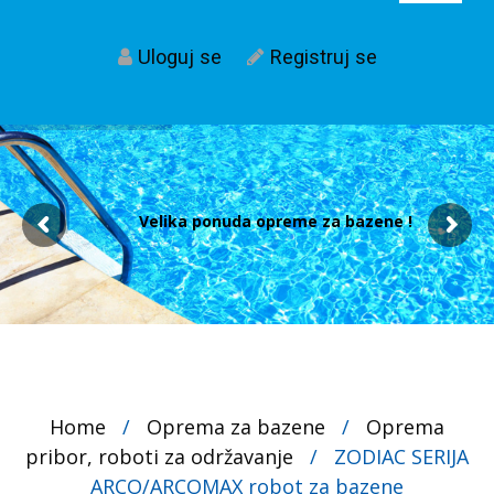
Uloguj se
Registruj se
Velika ponuda opreme za bazene !
Home
/
Oprema za bazene
/
Oprema
pribor, roboti za održavanje
/
ZODIAC SERIJA
ARCO/ARCOMAX robot za bazene