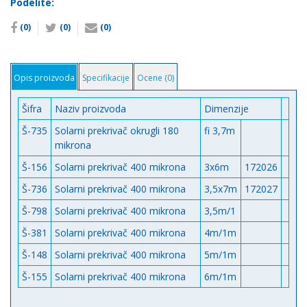
Podelite:
(0)
(0)
(0)
Opis proizvoda
Specifikacije
Ocene (0)
Šifra
Naziv proizvoda
Dimenzije
Š-735
Solarni prekrivač okrugli 180
fi 3,7m
mikrona
Š-156
Solarni prekrivač 400 mikrona
3x6m
172026
Š-736
Solarni prekrivač 400 mikrona
3,5x7m
172027
Š-798
Solarni prekrivač 400 mikrona
3,5m/1
Š-381
Solarni prekrivač 400 mikrona
4m/1m
Š-148
Solarni prekrivač 400 mikrona
5m/1m
Š-155
Solarni prekrivač 400 mikrona
6m/1m