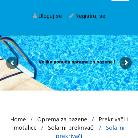
Uloguj se
Registruj se
Velika ponuda opreme za bazene !
Home
/
Oprema za bazene
/
Prekrivači i
motalice
/
Solarni prekrivači
/
Solarni
prekrivači