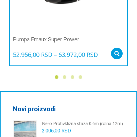
Pumpa Emaux Super Power
52.956,00
RSD
–
63.972,00
RSD
Sel
Овај
производ
има
више
варијанти.
Опције
могу
бити
Novi proizvodi
изабране
на
Nero Protivklizna staza 0.6m (rolna 12m)
страници
2.006,00
RSD
производа.