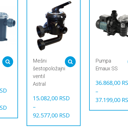
Mešni
Pumpa
Select options
Select options
šestopoložajni
Emaux SS
ventil
36.868,00
R
Astral
SD
–
15.082,00
RSD
37.199,00
R
–
SD
Овај
производ
92.577,00
RSD
има
Овај
више