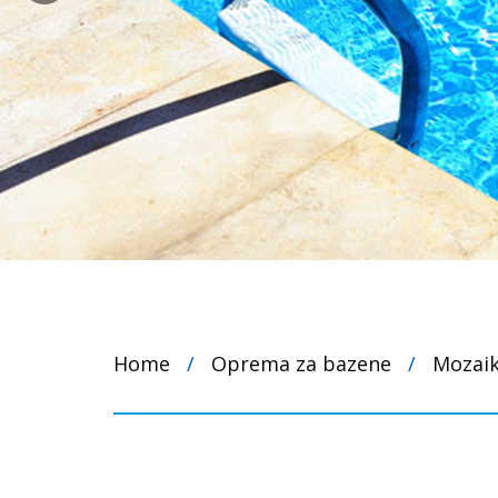
Home
/
Oprema za bazene
/
Mozaik