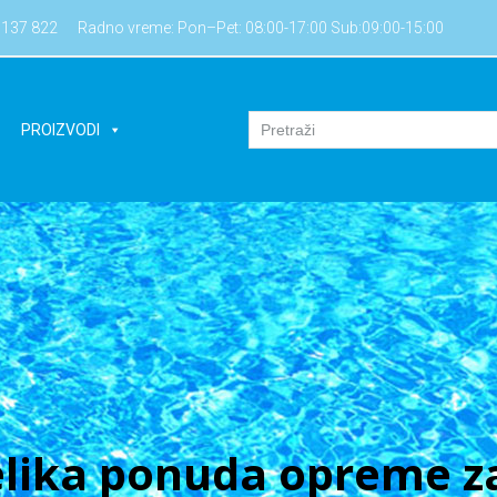
7137 822
Radno vreme: Pon–Pet: 08:00-17:00 Sub:09:00-15:00
PROIZVODI
lika ponuda opreme za