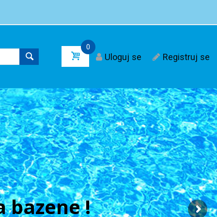
0
Uloguj se
Registruj se
 bazene !