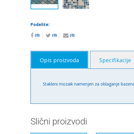
Podelite:
(0)
(0)
(0)
Opis proizvoda
Specifikacije
Stakleni mozaik namenjen za oblaganje bazena
Slični proizvodi