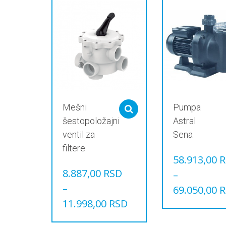
Mešni
Pumpa
Select options
šestopoložajni
Astral
ventil za
Sena
filtere
58.913,00
R
8.887,00
RSD
–
–
69.050,00
R
11.998,00
RSD
Овај
производ
Овај
има