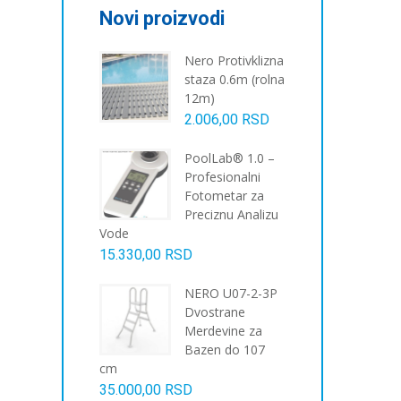
Novi proizvodi
Nero Protivklizna
staza 0.6m (rolna
12m)
2.006,00
RSD
PoolLab® 1.0 –
Profesionalni
Fotometar za
Preciznu Analizu
Vode
15.330,00
RSD
NERO U07-2-3P
Dvostrane
Merdevine za
Bazen do 107
cm
35.000,00
RSD