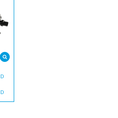
Select options
SD
SD