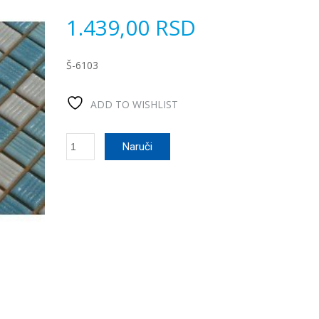
1.439,00
RSD
Š-6103
ADD TO WISHLIST
Stakleni
Naruči
mozaik
Miami
количина