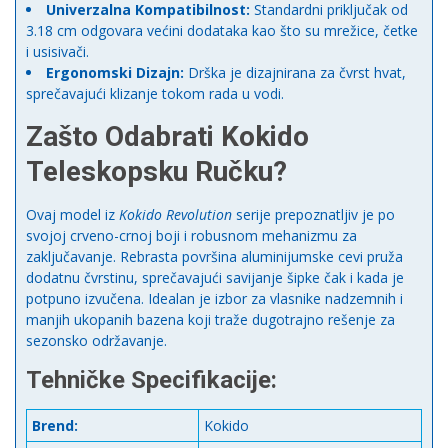
Univerzalna Kompatibilnost:
Standardni priključak od
3.18 cm odgovara većini dodataka kao što su mrežice, četke
i usisivači.
Ergonomski Dizajn:
Drška je dizajnirana za čvrst hvat,
sprečavajući klizanje tokom rada u vodi.
Zašto Odabrati Kokido
Teleskopsku Ručku?
Ovaj model iz
Kokido Revolution
serije prepoznatljiv je po
svojoj crveno-crnoj boji i robusnom mehanizmu za
zaključavanje. Rebrasta površina aluminijumske cevi pruža
dodatnu čvrstinu, sprečavajući savijanje šipke čak i kada je
potpuno izvučena. Idealan je izbor za vlasnike nadzemnih i
manjih ukopanih bazena koji traže dugotrajno rešenje za
sezonsko održavanje.
Tehničke Specifikacije:
Brend:
Kokido