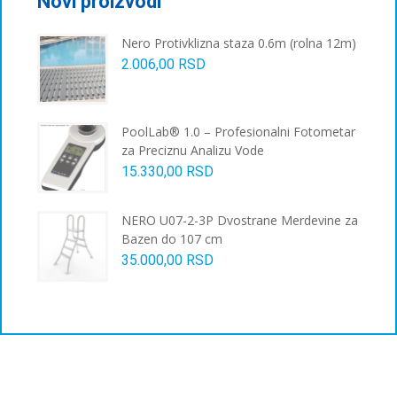
Novi proizvodi
изабране
на
Nero Protivklizna staza 0.6m (rolna 12m)
страници
2.006,00
RSD
производа.
PoolLab® 1.0 – Profesionalni Fotometar
za Preciznu Analizu Vode
15.330,00
RSD
NERO U07-2-3P Dvostrane Merdevine za
Bazen do 107 cm
35.000,00
RSD