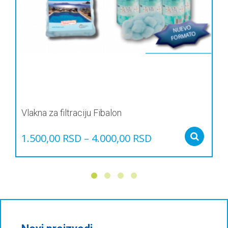
Vlakna za filtraciju Fibalon
1.500,00
RSD
–
4.000,00
RSD
Sel
Овај
производ
има
више
варијанти.
Опције
могу
бити