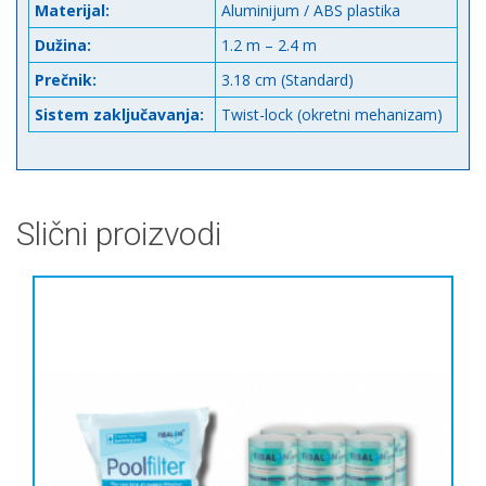
Materijal:
Aluminijum / ABS plastika
Dužina:
1.2 m – 2.4 m
Prečnik:
3.18 cm (Standard)
Sistem zaključavanja:
Twist-lock (okretni mehanizam)
Slični proizvodi