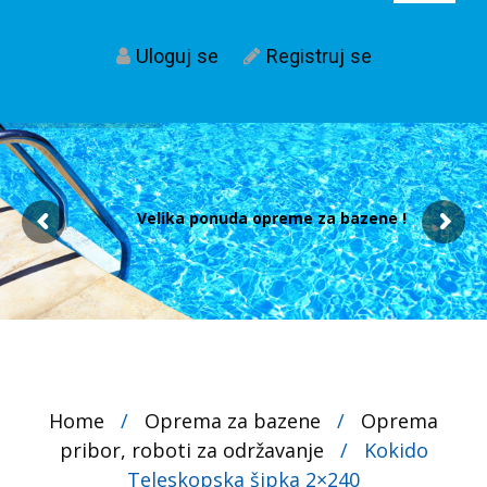
Uloguj se
Registruj se
Velika ponuda opreme za bazene !
Home
/
Oprema za bazene
/
Oprema
pribor, roboti za održavanje
/
Kokido
Teleskopska šipka 2×240