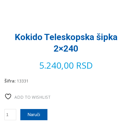
Kokido Teleskopska šipka
2×240
5.240,00
RSD
Šifra:
13331
ADD TO WISHLIST
Kokido
Naruči
Teleskopska
šipka
2x240