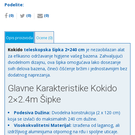
количина
Podelite:
(0)
(0)
(0)
Opis proizvoda
Ocene (0)
Kokido
teleskopska šipka 2×240 cm
je nezaobilazan alat
za efikasno održavanje higijene vašeg bazena. Zahvaljujući
dvodelnom dizajnu, ova šipka omogućava lako dosezanje
svih delova bazena, čineći čišćenje bržim i jednostavnijim bez
dodatnog naprezanja.
Glavne Karakteristike Kokido
2×2.4m Šipke
Podesiva Dužina:
Dvodelna konstrukcija (2 x 120 cm)
koja se izvlači do maksimalnih 240 cm dužine.
Visokokvalitetni Materijal:
Izrađena od laganog, ali
izdržljivog aluminijuma otpornog na rđu i spoljne uticaje.