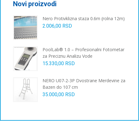
бити
Novi proizvodi
изабране
на
Nero Protivklizna staza 0.6m (rolna 12m)
страници
2.006,00
RSD
производа.
PoolLab® 1.0 – Profesionalni Fotometar
za Preciznu Analizu Vode
15.330,00
RSD
NERO U07-2-3P Dvostrane Merdevine za
Bazen do 107 cm
35.000,00
RSD