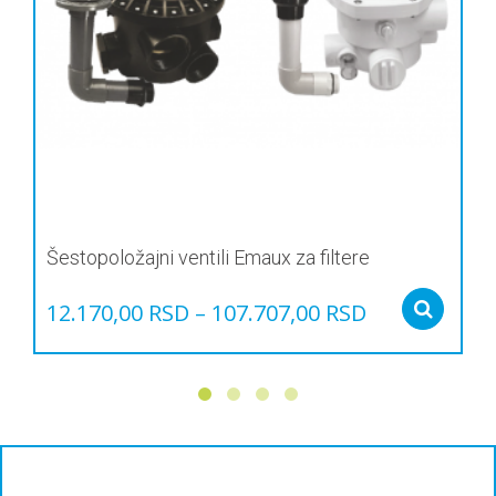
Šestopoložajni ventili Emaux za filtere
12.170,00
RSD
–
107.707,00
RSD
Sel
Овај
производ
има
више
варијанти.
Опције
могу