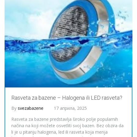
Rasveta za bazene – Halogena ili LED rasveta?
By
svezabazene
17 априла, 2025
Rasveta za bazene predstavlja široko polje popularnih
načina na koji možete osvetliti svoj bazen. Bez obzira da
li je u pitanju halogena, led ili rasveta koja menja