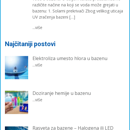
različite načine na koji se voda može grejati u
bazenu: 1. Solarni prekrivači Zbog velikog uticaja
UV zračenja bazeni […]
...više
Najčitaniji postovi
Elektroliza umesto hlora u bazenu
...više
Doziranje hemije u bazenu
...više
Rasveta za bazene – Halogena ili LED