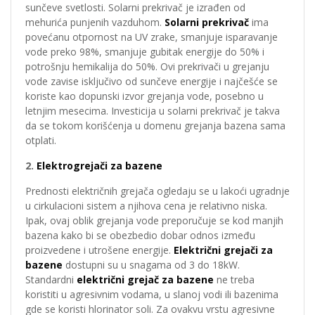
sunčeve svetlosti. Solarni prekrivač je izrađen od
mehurića punjenih vazduhom.
Solarni prekrivač
ima
povećanu otpornost na UV zrake, smanjuje isparavanje
vode preko 98%, smanjuje gubitak energije do 50% i
potrošnju hemikalija do 50%. Ovi prekrivači u grejanju
vode zavise isključivo od sunčeve energije i najčešće se
koriste kao dopunski izvor grejanja vode, posebno u
letnjim mesecima. Investicija u solarni prekrivač je takva
da se tokom korišćenja u domenu grejanja bazena sama
otplati.
2.
Elektrogrejači za bazene
Prednosti električnih grejača ogledaju se u lakoći ugradnje
u cirkulacioni sistem a njihova cena je relativno niska.
Ipak, ovaj oblik grejanja vode preporučuje se kod manjih
bazena kako bi se obezbedio dobar odnos između
proizvedene i utrošene energije.
Električni grejači
za
bazene
dostupni su u snagama od 3 do 18kW.
Standardni
električni grejač za bazene
ne treba
koristiti u agresivnim vodama, u slanoj vodi ili bazenima
gde se koristi hlorinator soli. Za ovakvu vrstu agresivne