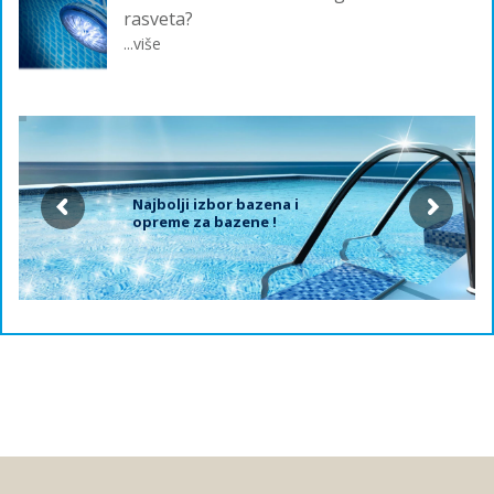
rasveta?
...više
Najbolji izbor bazena i
opreme za bazene !