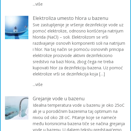
...više
Elektroliza umesto hlora u bazenu
Sve zastupljenije je vršenje dezinfekcije vode uz
pomoć elektrolize, odnosno korišćenja natrijum
hlorida (NaCl) – soli. Elektrolizom se vrši
razdvajanje osnovih komponenti soli na natrijum
i hlor. Na taj način se pomoću osnovnih principa
elektrolize proizvode aktivni dezinfekciono
sredstvo na bazi hlora, zbog čega ne treba
kupovati hlor za dezinfekciju bazena. Uz pomoć
elektrolize vrši se dezinfekcija koja […]
...više
Grejanje vode u bazenu
Idealna temperatura vode u bazenu je oko 25oC
ali je u porodičnim bazenima taj optimum na
nivou od oko 28 oC. Pitanje koje se nameće
među korisnicima bazena tiče se načina grejanja
vode u bazenu. U daljem tekstu predstavićemo