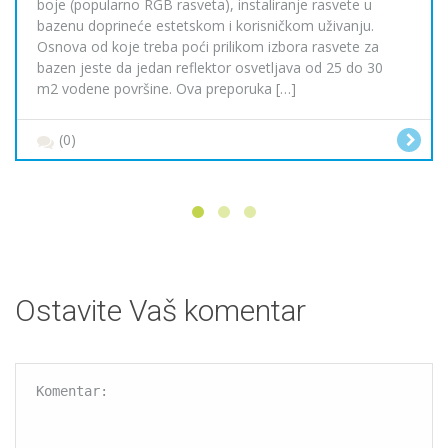
boje (popularno RGB rasveta), instaliranje rasvete u
bazenu doprineće estetskom i korisničkom uživanju.
Osnova od koje treba poći prilikom izbora rasvete za
bazen jeste da jedan reflektor osvetljava od 25 do 30
m2 vodene površine. Ova preporuka […]
(0)
Ostavite Vaš komentar