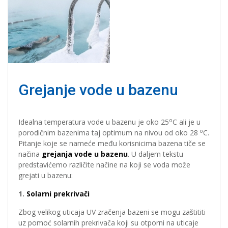
Grejanje vode u bazenu
o
Idealna temperatura vode u bazenu je oko 25
C ali je u
o
porodičnim bazenima taj optimum na nivou od oko 28
C.
Pitanje koje se nameće među korisnicima bazena tiče se
načina
grejanja vode u bazenu
. U daljem tekstu
predstavićemo različite načine na koji se voda može
grejati u bazenu:
1.
Solarni prekrivači
Zbog velikog uticaja UV zračenja bazeni se mogu zaštititi
uz pomoć solarnih prekrivača koji su otporni na uticaje