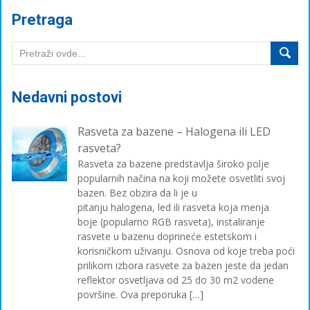
Pretraga
Nedavni postovi
Rasveta za bazene – Halogena ili LED
rasveta?
Rasveta za bazene predstavlja široko polje
popularnih načina na koji možete osvetliti svoj
bazen. Bez obzira da li je u
pitanju halogena, led ili rasveta koja menja
boje (popularno RGB rasveta), instaliranje
rasvete u bazenu doprineće estetskom i
korisničkom uživanju. Osnova od koje treba poći
prilikom izbora rasvete za bazen jeste da jedan
reflektor osvetljava od 25 do 30 m2 vodene
površine. Ova preporuka […]