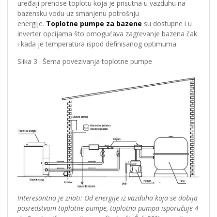
uređaji prenose toplotu koja je prisutna u vazduhu na
bazensku vodu uz smanjenu potrošnju
energije.
Toplotne pumpe
za bazene
su dostupne i u
inverter opcijama što omogućava zagrevanje bazena čak
i kada je temperatura ispod definisanog optimuma.
Slika 3 . Šema povezivanja toplotne pumpe
Interesantno je znati: Od energije iz vazduha koja se dobija
posredstvom toplotne pumpe, toplotna pumpa isporučuje 4