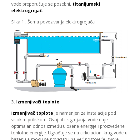
vode preporučuje se posebni,
titanijumski
elektrogrejač
.
Slika 1 . Šema povezivanja elektrogrejača
3.
Izmenjivači toplote
Izmenjivač toplote
je namenjen za instalacije pod
visokim pritiskom. Ovaj oblik grejanja vode daje
optimalan odnos između uložene energije i proizvedene
toplotne energije. Ugrađuje se na cirkulacioni krug vode u
bazenu a mogu se povezati i na već postojeće izvore