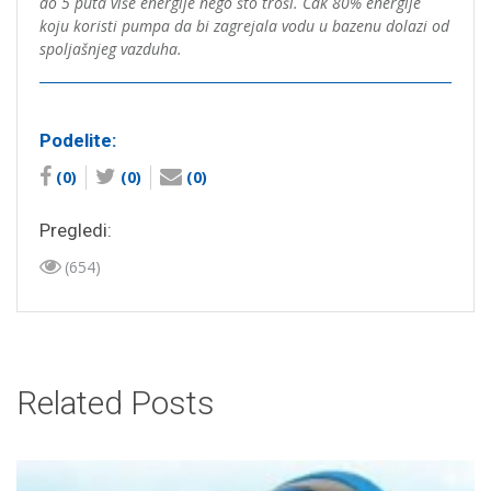
do 5 puta više energije nego što troši. Čak 80% energije
koju koristi pumpa da bi zagrejala vodu u bazenu dolazi od
spoljašnjeg vazduha.
Podelite:
(0)
(0)
(0)
Pregledi:
(654)
Related Posts