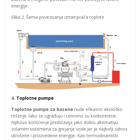
energije.
Slika 2. Šema povezivanja izmenjivača toplote
4.
Toplotne pumpe
Toplotne pumpe
za bazene
nude efikasno ekološko
rešenje, lako se ugrađuju i cenovno su konkurentne.
Njihovo korišćenje predstavlja jako dobru alternativu
solarnim sistemima za grejanje vode jer je najbolji odnos
utrošene i proizvedene energije. Kao termodinamički