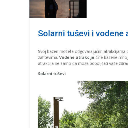
Solarni tuševi i vodene 
Svoj bazen možete odgovarajućim atrakcijama pr
zahtevima.
Vodene atrakcije
čine bazene mnogo 
atrakcija ne samo da može poboljšati vaše zdravlj
Solarni tuševi