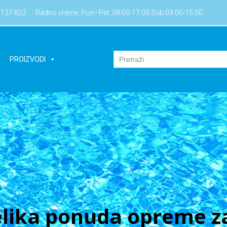
7137 822
Radno vreme: Pon–Pet: 08:00-17:00 Sub:09:00-15:00
PROIZVODI
lika ponuda opreme za