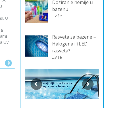
Doziranje hemije u
u
bazenu
...više
nu. U
o
da
arni
Rasveta za bazene –
ja UV
Halogena ili LED
rasveta?
...više
Najbolji izbor bazena i
opreme za bazene !