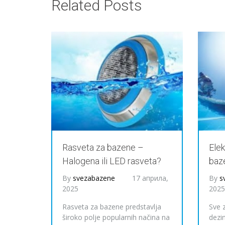
Related Posts
Rasveta za bazene –
Elek
Halogena ili LED rasveta?
baz
By
svezabazene
17 априла,
By
s
2025
202
Rasveta za bazene predstavlja
Sve z
široko polje popularnih načina na
dezi