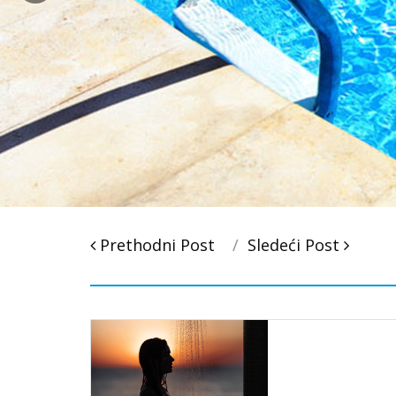
Post
Prethodni Post
Sledeći Post
navigacija