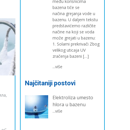
među korisnicima
bazena tiče se
načina grejanja vode u
bazenu. U daljem tekstu
predstavićemo različite
načine na koji se voda
može grejati u bazenu:
1. Solarni prekrivači Zbog
velikog uticaja UV
zračenja bazeni […]
...više
Najčitaniji postovi
ила,
Elektroliza umesto
hlora u bazenu
...više
 oC.