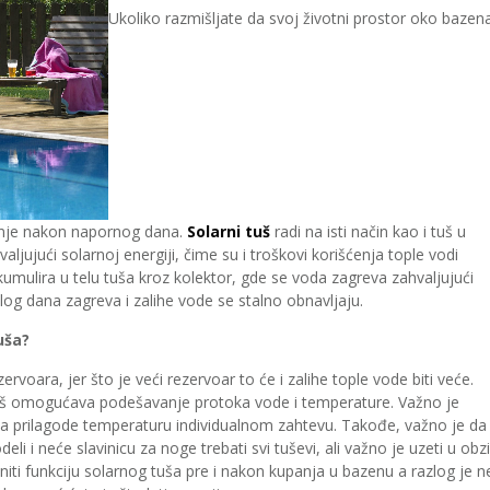
Ukoliko razmišljate da svoj životni prostor oko bazen
anje nakon napornog dana.
Solarni tuš
radi na isti način kao i tuš u
ljujući solarnoj energiji, čime su i troškovi korišćenja tople vodi
kumulira u telu tuša kroz kolektor, gde se voda zagreva zahvaljujući
log dana zagreva i zalihe vode se stalno obnavljaju.
uša?
ervoara, jer što je veći rezervoar to će i zalihe tople vode biti veće.
 tuš omogućava podešavanje protoka vode i temperature. Važno je
a prilagode temperaturu individualnom zahtevu. Takođe, važno je da 
eli i neće slavinicu za noge trebati svi tuševi, ali važno je uzeti u obzi
ti funkciju solarnog tuša pre i nakon kupanja u bazenu a razlog je n