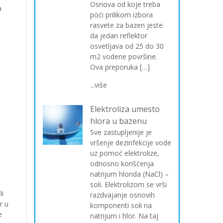
Osnova od koje treba
a
poći prilikom izbora
rasvete za bazen jeste
da jedan reflektor
osvetljava od 25 do 30
m2 vodene površine.
Ova preporuka […]
...više
Elektroliza umesto
hlora u bazenu
Sve zastupljenije je
vršenje dezinfekcije vode
uz pomoć elektrolize,
odnosno korišćenja
natrijum hlorida (NaCl) –
soli. Elektrolizom se vrši
li
razdvajanje osnovih
r u
komponenti soli na
e
natrijum i hlor. Na taj