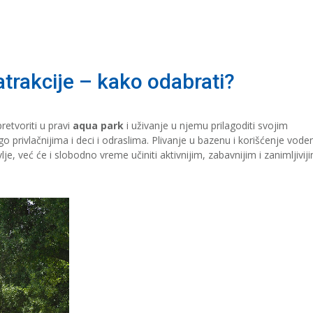
atrakcije – kako odabrati?
etvoriti u pravi
aqua park
i uživanje u njemu prilagoditi svojim
privlačnijima i deci i odraslima. Plivanje u bazenu i korišćenje vode
e, već će i slobodno vreme učiniti aktivnijim, zabavnijim i zanimljiviji