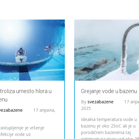
troliza umesto hlora u
Grejanje vode u bazenu
enu
By
svezabazene
17 апр
2025
vezabazene
17 априла,
5
Idealna temperatura vode u
bazenu je oko 25oC ali je u
astupljenije je vršenje
porodičnim bazenima taj
nfekcije vode uz
optimum na nivou od oko 28