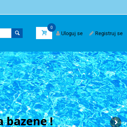
0
Uloguj se
Registruj se
 bazene !