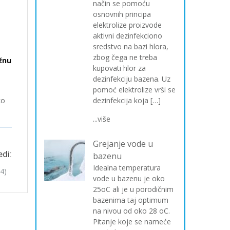
način se pomoću
osnovnih principa
elektrolize proizvode
aktivni dezinfekciono
sredstvo na bazi hlora,
zbog čega ne treba
žnu
kupovati hlor za
dezinfekciju bazena. Uz
pomoć elektrolize vrši se
ko
dezinfekcija koja […]
...više
Grejanje vode u
edi:
bazenu
Idealna temperatura
4)
vode u bazenu je oko
25oC ali je u porodičnim
bazenima taj optimum
na nivou od oko 28 oC.
Pitanje koje se nameće