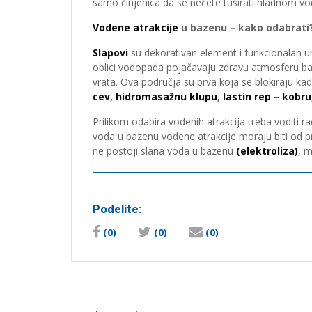
samo činjenica da se nećete tuširati hladnom vod
Vodene atrakcije
u bazenu – kako odabrati
Slapovi
su dekorativan element i funkcionalan ur
oblici vodopada pojačavaju zdravu atmosferu b
vrata. Ova područja su prva koja se blokiraju 
cev
,
hidromasažnu klupu
,
lastin rep – kobru
Prilikom odabira vodenih atrakcija treba voditi r
voda u bazenu vodene atrakcije moraju biti od p
ne postoji slana voda u bazenu
(elektroliza)
, 
Podelite:
(0)
(0)
(0)