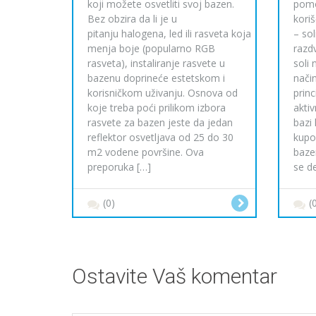
koji možete osvetliti svoj bazen.
pomo
Bez obzira da li je u
kori
pitanju halogena, led ili rasveta koja
– sol
menja boje (popularno RGB
razd
rasveta), instaliranje rasvete u
soli 
bazenu doprineće estetskom i
nači
korisničkom uživanju. Osnova od
princ
koje treba poći prilikom izbora
akti
rasvete za bazen jeste da jedan
bazi
reflektor osvetljava od 25 do 30
kupo
m2 vodene površine. Ova
baze
preporuka […]
se de
(0)
(
Ostavite Vaš komentar