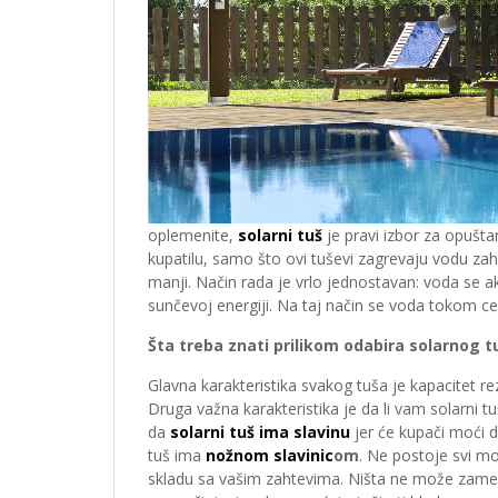
oplemenite,
solarni tuš
je pravi izbor za opušt
kupatilu, samo što ovi tuševi zagrevaju vodu zahva
manji. Način rada je vrlo jednostavan: voda se a
sunčevoj energiji. Na taj način se voda tokom ce
Šta treba znati prilikom odabira solarnog t
Glavna karakteristika svakog tuša je kapacitet rez
Druga važna karakteristika je da li vam solarni
da
solarni tuš ima slavinu
jer će kupači moći d
tuš ima
nožnom slavinic
om
. Ne postoje svi mod
skladu sa vašim zahtevima. Ništa ne može zameni