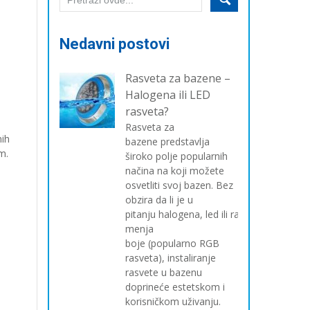
Nedavni postovi
Rasveta za bazene –
Halogena ili LED
rasveta?
Rasveta za
nih
bazene predstavlja
m.
široko polje popularnih
načina na koji možete
osvetliti svoj bazen. Bez
obzira da li je u
pitanju halogena, led ili rasveta koja
menja
boje (popularno RGB
rasveta), instaliranje
rasvete u bazenu
doprineće estetskom i
korisničkom uživanju.