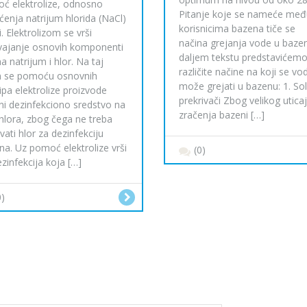
ć elektrolize, odnosno
Pitanje koje se nameće međ
šćenja natrijum hlorida (NaCl)
korisnicima bazena tiče se
i. Elektrolizom se vrši
načina grejanja vode u baze
vajanje osnovih komponenti
daljem tekstu predstavićem
na natrijum i hlor. Na taj
različite načine na koji se vo
n se pomoću osnovnih
može grejati u bazenu: 1. Sol
ipa elektrolize proizvode
prekrivači Zbog velikog utica
vni dezinfekciono sredstvo na
zračenja bazeni […]
 hlora, zbog čega ne treba
vati hlor za dezinfekciju
na. Uz pomoć elektrolize vrši
(0)
zinfekcija koja […]
0)