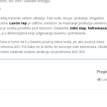
om, već ćete i uštedeti energiju.
?
eđaj koristan vašem zdravlju. Pad vode, struja i prskanje, elegantni
azena.
Lastin rep
je odlično sredstvo za masiranje područja ramena i
kada je osoba posebno pod stresom. Odaberite
zidni slap
,
hidromasa
,
a u dimenzijama koje odgovaraju bazenu i potrebama.
ačuna o tome da li u bazenu postoji slana voda, jer ako postoji slana
rohroma AISI 316 kako ne bi došlo do korozije ovih elemenata. Ukoli
možete odabrati vodenu atrakciju od prohroma AISI 304.
Pregl
(49