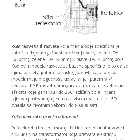
RGB rasveta
ili rasveta koja menja boje specifična je
zato što daje mogućnost korišćenja bele, crvene (Dv
=660mn), zelene (Dv=525nm) ili plave (Dv=460mn) boje.
Kod ovih modela rasvete za bazene specifično je to da se
njima upravlja putem daljinskog upravljača, a pojedini
modeli imaju mogućnost upravljanja i putem wi-fi
senzora. RGB rasveta omogućavaju kreiranje svetlosnih
efekata koje generišu i do 256 različitih boja i nijansi.
Njihova proizvodnja je na bazi visokokvalitetnih LED
svetala sa životnim vekom i do 80.000 sati.
Kako povezati rasvetu u bazenu?
Refelektori u bazenu moraju biti instalirani unutar vode i
priključeni na transformator koja pretvara električnu