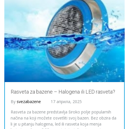
Rasveta za bazene – Halogena ili LED rasveta?
By
svezabazene
17 априла, 2025
Rasveta za bazene predstavlja široko polje popularnih
načina na koji možete osvetliti svoj bazen. Bez obzira da
li je u pitanju halogena, led ili rasveta koja menja