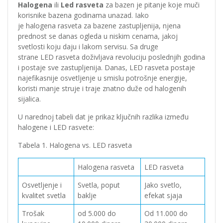
Halogena
ili
Led rasveta
za bazen je pitanje koje muči
korisnike bazena godinama unazad. Iako
je halogena rasveta za bazene zastupljenija, njena
prednost se danas ogleda u niskim cenama, jakoj
svetlosti koju daju i lakom servisu. Sa druge
strane LED rasveta doživljava revoluciju poslednjih godina
i postaje sve zastupljenija. Danas, LED rasveta postaje
najefikasnije osvetljenje u smislu potrošnje energije,
koristi manje struje i traje znatno duže od halogenih
sijalica.
U narednoj tabeli dat je prikaz ključnih razlika između
halogene i LED rasvete:
Tabela 1. Halogena vs. LED rasveta
Halogena rasveta
LED rasveta
Osvetljenje i
Svetla, poput
Jako svetlo,
kvalitet svetla
baklje
efekat sjaja
Trošak
od 5.000 do
Od 11.000 do