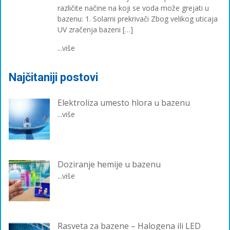
različite načine na koji se voda može grejati u
bazenu: 1. Solarni prekrivači Zbog velikog uticaja
UV zračenja bazeni […]
...više
Najčitaniji postovi
Elektroliza umesto hlora u bazenu
...više
Doziranje hemije u bazenu
...više
Rasveta za bazene – Halogena ili LED