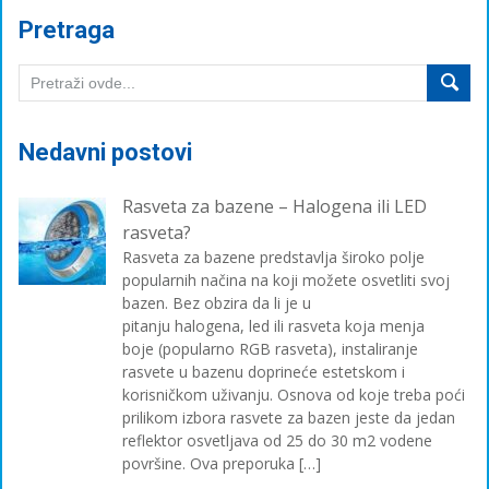
Pretraga
Nedavni postovi
Rasveta za bazene – Halogena ili LED
rasveta?
Rasveta za bazene predstavlja široko polje
popularnih načina na koji možete osvetliti svoj
bazen. Bez obzira da li je u
pitanju halogena, led ili rasveta koja menja
boje (popularno RGB rasveta), instaliranje
rasvete u bazenu doprineće estetskom i
korisničkom uživanju. Osnova od koje treba poći
prilikom izbora rasvete za bazen jeste da jedan
reflektor osvetljava od 25 do 30 m2 vodene
površine. Ova preporuka […]