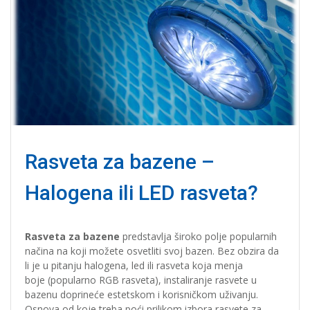
Rasveta za bazene –
Halogena ili LED rasveta?
Rasveta za bazene
predstavlja široko polje popularnih
načina na koji možete osvetliti svoj bazen. Bez obzira da
li je u pitanju halogena, led ili rasveta koja menja
boje (popularno RGB rasveta), instaliranje rasvete u
bazenu doprineće estetskom i korisničkom uživanju.
Osnova od koje treba poći prilikom izbora rasvete za