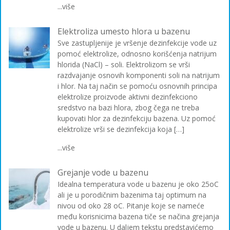
...više
Elektroliza umesto hlora u bazenu
Sve zastupljenije je vršenje dezinfekcije vode uz
pomoć elektrolize, odnosno korišćenja natrijum
hlorida (NaCl) – soli. Elektrolizom se vrši
razdvajanje osnovih komponenti soli na natrijum
i hlor. Na taj način se pomoću osnovnih principa
elektrolize proizvode aktivni dezinfekciono
sredstvo na bazi hlora, zbog čega ne treba
kupovati hlor za dezinfekciju bazena. Uz pomoć
elektrolize vrši se dezinfekcija koja […]
...više
Grejanje vode u bazenu
Idealna temperatura vode u bazenu je oko 25oC
ali je u porodičnim bazenima taj optimum na
nivou od oko 28 oC. Pitanje koje se nameće
među korisnicima bazena tiče se načina grejanja
vode u bazenu. U daljem tekstu predstavićemo