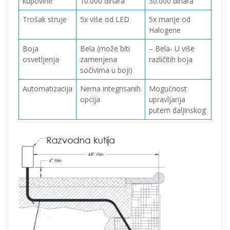
kupovine
10.000 dinara
30.000 dinara
Trošak struje
5x više od LED
5x manje od
Halogene
Boja
Bela (može biti
– Bela- U više
osvetljenja
zamenjena
različitih boja
sočivima u boji)
Automatizacija
Nema integrisanih
Mogućnost
opcija
upravljanja
putem daljinskog