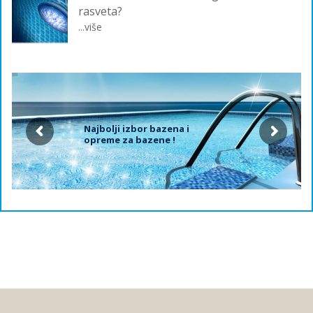
rasveta?
...više
Najbolji izbor bazena i
opreme za bazene !