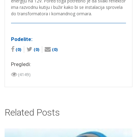
energiju na 12V. Pored toga potrebno je da svaki reflektor
ima razvodnu kutiju i bužir kako bi se instalacija sprovela
do transformatora i komandnog ormara.
Podelite:
(0)
(0)
(0)
Pregledi:
(4149)
Related Posts