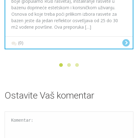
boje (popularno RGB rasveta), instaliranje rasvete u
bazenu doprineće estetskom i korisničkom uživanju.
Osnova od koje treba poći prilikom izbora rasvete za
bazen jeste da jedan reflektor osvetljava od 25 do 30
m2 vodene površine. Ova preporuka […]
(0)
Ostavite Vaš komentar