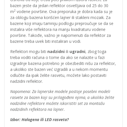
bazen jeste da jedan reflektor osvetljava od 25 do 30
2
m
vodene površine. Ova preporuka je dobra kada su je
za oblogu bazena korišćen lajner ili stakleni mozaik. Za
bazene koji imaju tamniju podlogu preproučuje se da se
instalira više reflektora na manju kvadraturu vodene
površine. Takođe, važno je napomenuti da reflektor za
bazene treba uvek biti instaliran u vodi.
Reflektori mogu biti
nadzidni
ili
ugradni
, zbog toga
treba voditi računa o tome da ako se nalazite u fazi
izgradnje bazena potrebno je obezbediti nišu za reflektor,
a ukoliko ste bazen već izgradili a u nekom momentu
odlučite da ipak želite rasvetu, možete lako postaviti
nadzidni reflektor.
Napomena: Za lajnerske modele postoje posebni modeli
rasvete za bazen koji su prilagođeni njima, a ukoliko želite
nadzidne reflektore možete iskoristiti set za montažu
nadzidnih reflektora na lajner.
Izbor: Halogena ili LED rasveta?