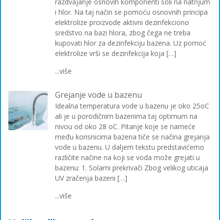
razdvajanje osnovih komponenti soli na natrijum
i hlor. Na taj način se pomoću osnovnih principa
elektrolize proizvode aktivni dezinfekciono
sredstvo na bazi hlora, zbog čega ne treba
kupovati hlor za dezinfekciju bazena. Uz pomoć
elektrolize vrši se dezinfekcija koja […]
...više
Grejanje vode u bazenu
Idealna temperatura vode u bazenu je oko 25oC
ali je u porodičnim bazenima taj optimum na
nivou od oko 28 oC. Pitanje koje se nameće
među korisnicima bazena tiče se načina grejanja
vode u bazenu. U daljem tekstu predstavićemo
različite načine na koji se voda može grejati u
bazenu: 1. Solarni prekrivači Zbog velikog uticaja
UV zračenja bazeni […]
...više