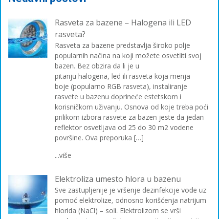
Rasveta za bazene – Halogena ili LED
rasveta?
Rasveta za bazene predstavlja široko polje
popularnih načina na koji možete osvetliti svoj
bazen. Bez obzira da li je u
pitanju halogena, led ili rasveta koja menja
boje (popularno RGB rasveta), instaliranje
rasvete u bazenu doprineće estetskom i
korisničkom uživanju. Osnova od koje treba poći
prilikom izbora rasvete za bazen jeste da jedan
reflektor osvetljava od 25 do 30 m2 vodene
površine. Ova preporuka […]
...više
Elektroliza umesto hlora u bazenu
Sve zastupljenije je vršenje dezinfekcije vode uz
pomoć elektrolize, odnosno korišćenja natrijum
hlorida (NaCl) – soli. Elektrolizom se vrši