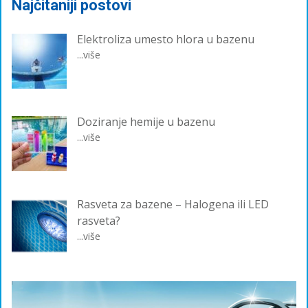
Najčitaniji postovi
Elektroliza umesto hlora u bazenu
...više
Doziranje hemije u bazenu
...više
Rasveta za bazene – Halogena ili LED
rasveta?
...više