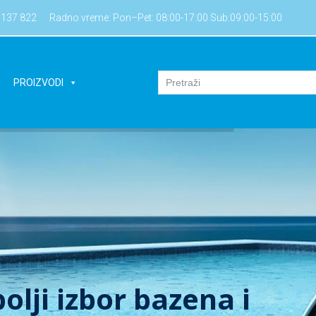
7137 822
Radno vreme: Pon–Pet: 08:00-17:00 Sub:09:00-15:00
PROIZVODI
olji izbor bazena i