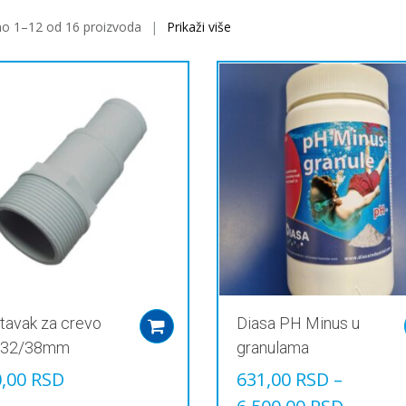
no 1–12 od 16 proizvoda
Prikaži više
tavak za crevo
Diasa PH Minus u
Add to cart
 32/38mm
granulama
0,00
RSD
631,00
RSD
–