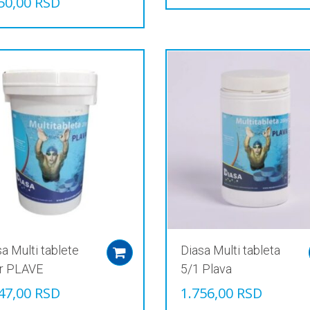
50,00
RSD
Овај
производ
има
звод
више
варијанти.
е
Опције
јанти.
могу
је
бити
изабране
и
на
ране
страници
производа.
ници
звода.
a Multi tablete
Diasa Multi tableta
Add to cart
r PLAVE
5/1 Plava
47,00
RSD
1.756,00
RSD