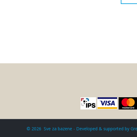
©
2026
Sve za bazene - Developed & supported by
Gre