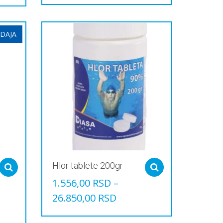
DAJA
Hlor tablete 200gr
Select options
Select options
1.556,00
RSD
–
26.850,00
RSD
Овај
производ