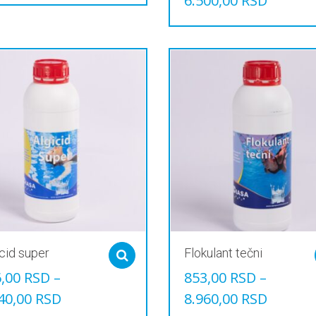
6.500,00
RSD
Овај
производ
има
више
варијанти.
Опције
могу
бити
изабране
на
страници
производа.
cid super
Flokulant tečni
Select options
6,00
RSD
–
853,00
RSD
–
40,00
RSD
8.960,00
RSD