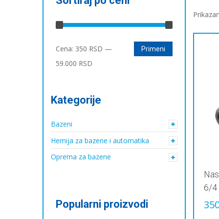
Sortiraj po ceni
Prikaza
Минимална
Максимална
Cena:
350 RSD
—
Primeni
цена
цена
59.000 RSD
Kategorije
Bazeni
Hemija za bazene i automatika
Oprema za bazene
Nas
6/4
Popularni proizvodi
35