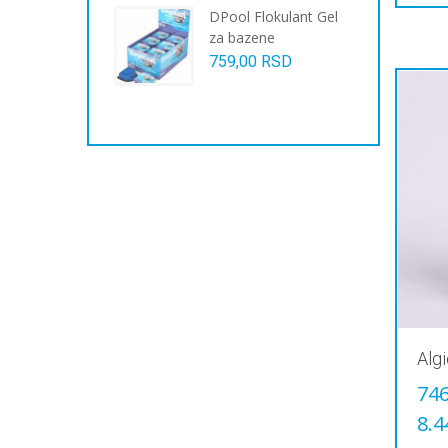
DPool Flokulant Gel
za bazene
759,00
RSD
Algi
74
8.4