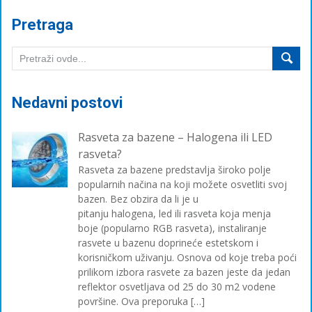
Pretraga
Nedavni postovi
Rasveta za bazene – Halogena ili LED
rasveta?
Rasveta za bazene predstavlja široko polje
popularnih načina na koji možete osvetliti svoj
bazen. Bez obzira da li je u
pitanju halogena, led ili rasveta koja menja
boje (popularno RGB rasveta), instaliranje
rasvete u bazenu doprineće estetskom i
korisničkom uživanju. Osnova od koje treba poći
prilikom izbora rasvete za bazen jeste da jedan
reflektor osvetljava od 25 do 30 m2 vodene
površine. Ova preporuka […]