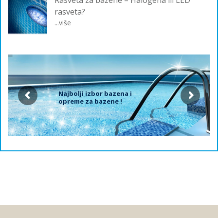
Rasveta za bazene – Halogena ili LED
rasveta?
...više
Najbolji izbor bazena i
opreme za bazene !