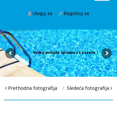
Uloguj se
Registruj se
Velika ponuda opreme za bazene !
Post
Prethodna fotografija
Sledeća fotografija
navigacija