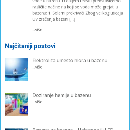
vode u bazenu. U daljem tekstu predstavićemo
različite načine na koji se voda može grejati u
bazenu: 1. Solarni prekrivači Zbog velikog uticaja
UV zračenja bazeni […]
...više
Najčitaniji postovi
Elektroliza umesto hlora u bazenu
...više
Doziranje hemije u bazenu
...više