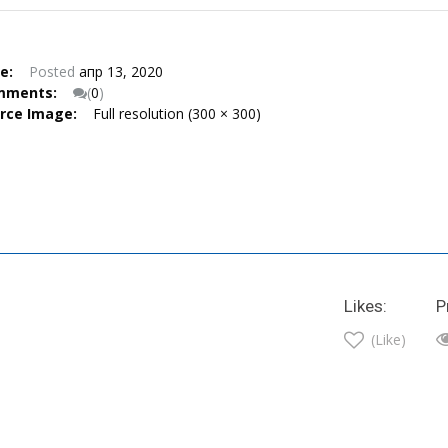
te:
Posted
апр 13, 2020
mments:
(
0
)
urce Image:
Full resolution (300 × 300)
Likes:
P
(Like)