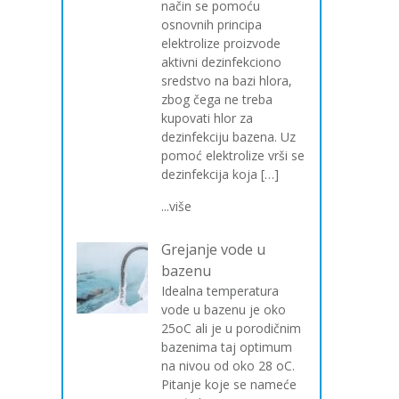
način se pomoću
osnovnih principa
elektrolize proizvode
aktivni dezinfekciono
sredstvo na bazi hlora,
zbog čega ne treba
kupovati hlor za
dezinfekciju bazena. Uz
pomoć elektrolize vrši se
dezinfekcija koja […]
...više
Grejanje vode u
bazenu
Idealna temperatura
vode u bazenu je oko
25oC ali je u porodičnim
bazenima taj optimum
na nivou od oko 28 oC.
Pitanje koje se nameće