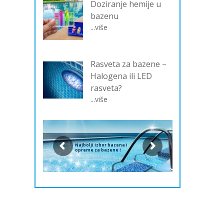
Doziranje hemije u
bazenu
...više
Rasveta za bazene –
Halogena ili LED
rasveta?
...više
Najbolji izbor bazena i
opreme za bazene !