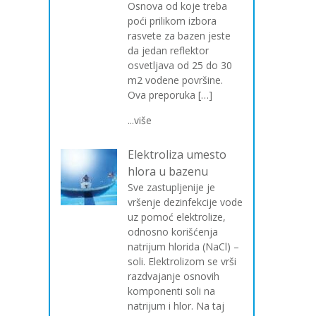
Osnova od koje treba
poći prilikom izbora
rasvete za bazen jeste
da jedan reflektor
osvetljava od 25 do 30
m2 vodene površine.
Ova preporuka […]
...više
Elektroliza umesto
hlora u bazenu
Sve zastupljenije je
vršenje dezinfekcije vode
uz pomoć elektrolize,
odnosno korišćenja
natrijum hlorida (NaCl) –
soli. Elektrolizom se vrši
razdvajanje osnovih
komponenti soli na
natrijum i hlor. Na taj