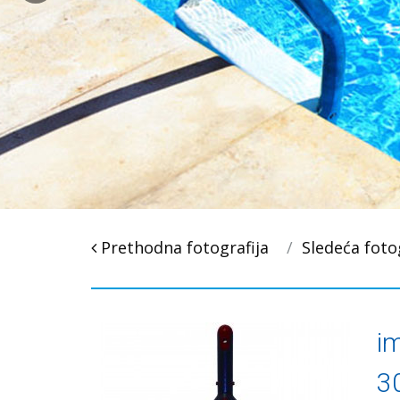
Post
Prethodna fotografija
Sledeća foto
navigacija
i
3