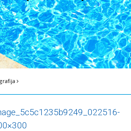
grafija
mage_5c5c1235b9249_022516-
00×300