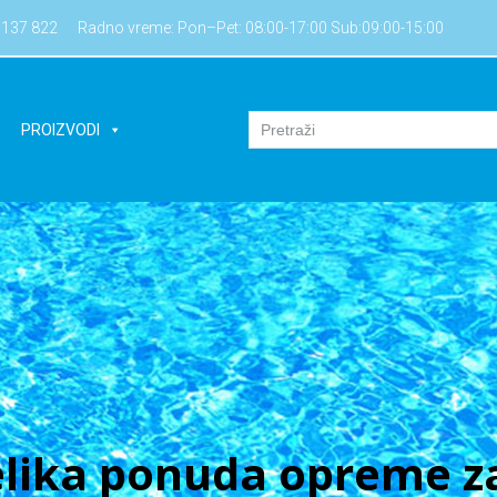
7137 822
Radno vreme: Pon–Pet: 08:00-17:00 Sub:09:00-15:00
PROIZVODI
lika ponuda opreme za