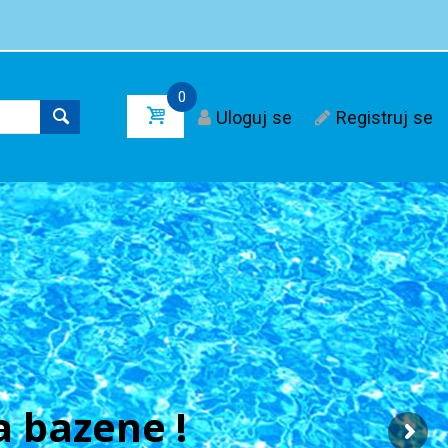
0
Uloguj se
Registruj se
 bazene !