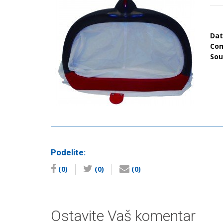
Da
Co
So
Podelite:
(0)
(0)
(0)
Ostavite Vaš komentar