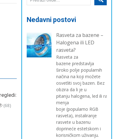
Nedavni postovi
Rasveta za bazene –
Halogena ili LED
rasveta?
Rasveta za
bazene predstavlja
široko polje popularnih
načina na koji možete
osvetliti svoj bazen. Bez
obzira da li je u
regledi:
pitanju halogena, led ili rasveta koja
menja
(68)
boje (popularno RGB
rasveta), instaliranje
rasvete u bazenu
doprineće estetskom i
korisničkom uživanju.