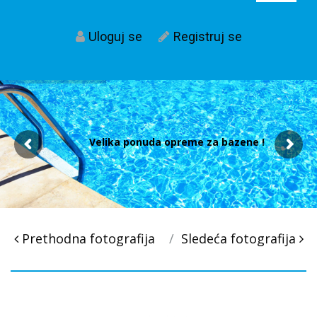
Uloguj se
Registruj se
Velika ponuda opreme za bazene !
Post
Prethodna fotografija
Sledeća fotografija
navigacija