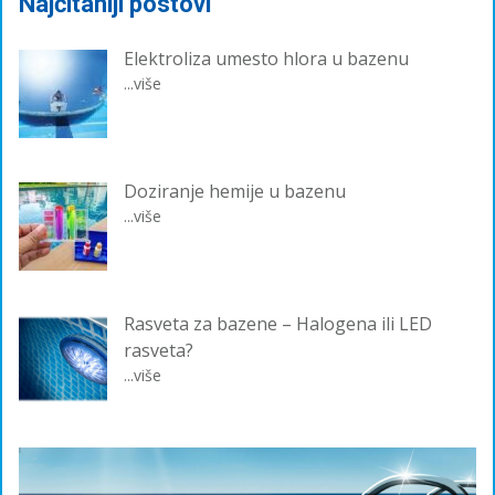
Najčitaniji postovi
Elektroliza umesto hlora u bazenu
...više
Doziranje hemije u bazenu
...više
Rasveta za bazene – Halogena ili LED
rasveta?
...više