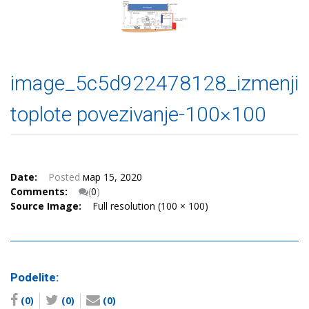
image_5c5d922478128_izmenjiv
toplote povezivanje-100×100
Date:
Posted
мар 15, 2020
Comments:
(
0
)
Source Image:
Full resolution (100 × 100)
Podelite:
(0)
(0)
(0)