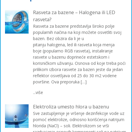
Rasveta za bazene – Halogena ili LED
rasveta?
Rasveta za bazene predstavlja široko polje
popularnih načina na koji možete osvetliti svoj
bazen. Bez obzira da li je u
pitanju halogena, led ili rasveta koja menja
boje (popularno RGB rasveta), instaliranje
rasvete u bazenu doprineće estetskom i
korisničkom uživanju. Osnova od koje treba poći
prilikom izbora rasvete za bazen jeste da jedan
reflektor osvetljava od 25 do 30 m2 vodene
površine. Ova preporuka […]
...više
Elektroliza umesto hlora u bazenu
Sve zastupljenije je vršenje dezinfekcije vode uz
pomoć elektrolize, odnosno korišćenja natrijum
hlorida (NaCl) – soli. Elektrolizom se vrši
razdvajanje osnovih komponenti soli na natrijum