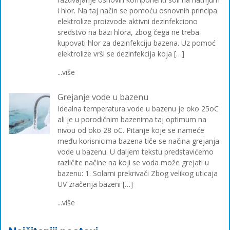
i hlor. Na taj način se pomoću osnovnih principa
elektrolize proizvode aktivni dezinfekciono
sredstvo na bazi hlora, zbog čega ne treba
kupovati hlor za dezinfekciju bazena. Uz pomoć
elektrolize vrši se dezinfekcija koja […]
...više
Grejanje vode u bazenu
Idealna temperatura vode u bazenu je oko 25oC
ali je u porodičnim bazenima taj optimum na
nivou od oko 28 oC. Pitanje koje se nameće
među korisnicima bazena tiče se načina grejanja
vode u bazenu. U daljem tekstu predstavićemo
različite načine na koji se voda može grejati u
bazenu: 1. Solarni prekrivači Zbog velikog uticaja
UV zračenja bazeni […]
...više