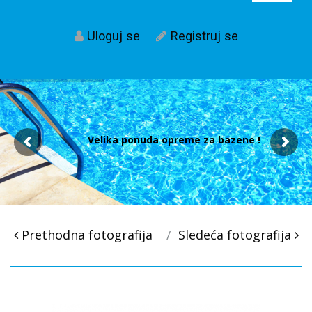
Uloguj se
Registruj se
Velika ponuda opreme za bazene !
Post
Prethodna fotografija
Sledeća fotografija
navigacija