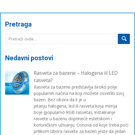
Pretraga
Nedavni postovi
Rasveta za bazene – Halogena ili LED
rasveta?
Rasveta za bazene predstavlja široko polje
popularnih načina na koji možete osvetliti svoj
bazen. Bez obzira da li je u
pitanju halogena, led ili rasveta koja menja
boje (popularno RGB rasveta), instaliranje
rasvete u bazenu doprineće estetskom i
korisničkom uživanju. Osnova od koje treba poći
prilikom izbora rasvete za bazen jeste da jedan