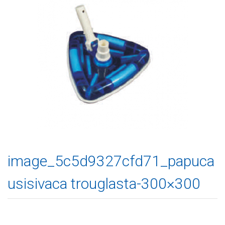
image_5c5d9327cfd71_papuca
usisivaca trouglasta-300×300