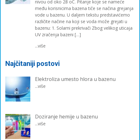
nivou od oko 28 oC. Pitanje koje se nameće
među korisnicima bazena tiče se načina grejanja
vode u bazenu. U daljem tekstu predstavićemo
različite načine na koji se voda može grejati u
bazenu: 1. Solarni prekrivači Zbog velikog uticaja
UV zračenja bazeni […]
...više
Najčitaniji postovi
Elektroliza umesto hlora u bazenu
...više
Doziranje hemije u bazenu
...više