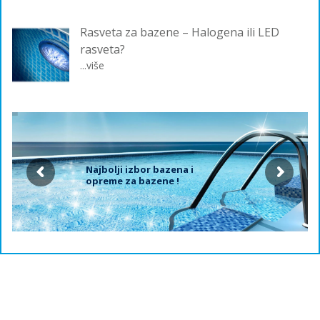
Rasveta za bazene – Halogena ili LED
rasveta?
...više
Najbolji izbor bazena i
opreme za bazene !