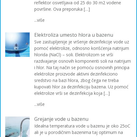
reflektor osvetljava od 25 do 30 m2 vodene
površine. Ova preporuka […]
...više
Elektroliza umesto hlora u bazenu
Sve zastupljenije je vršenje dezinfekcije vode uz
pomoć elektrolize, odnosno korišćenja natrijum
hlorida (NaCl) – soli. Elektrolizom se vrši
razdvajanje osnovih komponenti soli na natrijum
i hlor. Na taj način se pomoću osnovnih principa
elektrolize proizvode aktivni dezinfekciono
sredstvo na bazi hlora, zbog čega ne treba
kupovati hlor za dezinfekciju bazena. Uz pomoć
elektrolize vrši se dezinfekcija koja […]
...više
Grejanje vode u bazenu
Idealna temperatura vode u bazenu je oko 25oC
ali je u porodičnim bazenima taj optimum na