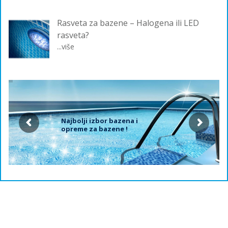
Rasveta za bazene – Halogena ili LED
rasveta?
...više
Najbolji izbor bazena i
opreme za bazene !