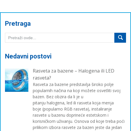
Pretraga
Nedavni postovi
Rasveta za bazene – Halogena ili LED
rasveta?
Rasveta za bazene predstavlja široko polje
popularnih načina na koji možete osvetliti svoj
bazen. Bez obzira da li je u
pitanju halogena, led ili rasveta koja menja
boje (popularno RGB rasveta), instaliranje
rasvete u bazenu doprineće estetskom i
korisničkom uživanju. Osnova od koje treba poći
prilikom izbora rasvete za bazen jeste da jedan