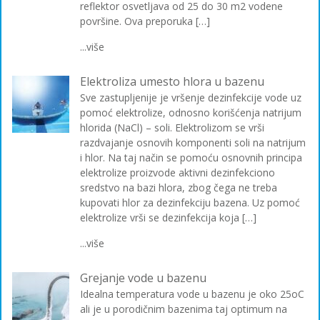
reflektor osvetljava od 25 do 30 m2 vodene
površine. Ova preporuka […]
...više
Elektroliza umesto hlora u bazenu
Sve zastupljenije je vršenje dezinfekcije vode uz
pomoć elektrolize, odnosno korišćenja natrijum
hlorida (NaCl) – soli. Elektrolizom se vrši
razdvajanje osnovih komponenti soli na natrijum
i hlor. Na taj način se pomoću osnovnih principa
elektrolize proizvode aktivni dezinfekciono
sredstvo na bazi hlora, zbog čega ne treba
kupovati hlor za dezinfekciju bazena. Uz pomoć
elektrolize vrši se dezinfekcija koja […]
...više
Grejanje vode u bazenu
Idealna temperatura vode u bazenu je oko 25oC
ali je u porodičnim bazenima taj optimum na