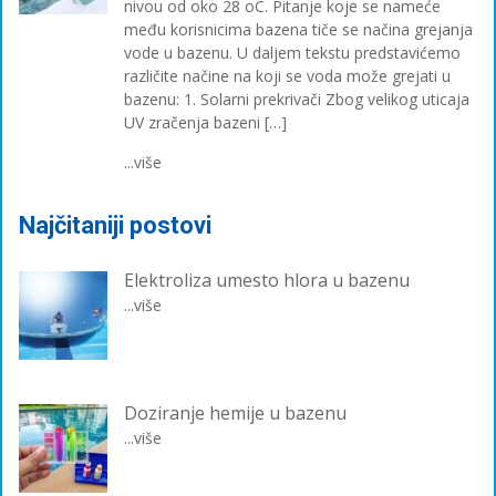
nivou od oko 28 oC. Pitanje koje se nameće
među korisnicima bazena tiče se načina grejanja
vode u bazenu. U daljem tekstu predstavićemo
različite načine na koji se voda može grejati u
bazenu: 1. Solarni prekrivači Zbog velikog uticaja
UV zračenja bazeni […]
...više
Najčitaniji postovi
Elektroliza umesto hlora u bazenu
...više
Doziranje hemije u bazenu
...više