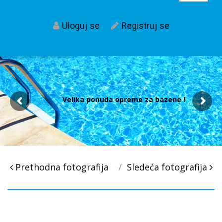
Uloguj se
Registruj se
Velika ponuda opreme za bazene !
Post
Prethodna fotografija
Sledeća fotografija
navigacija