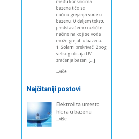
među korisnicima
bazena tiče se
načina grejanja vode u
bazenu. U daljem tekstu
predstavićemo različite
načine na koji se voda
može grejati u bazenu:
1. Solarni prekrivači Zbog
velikog uticaja UV
zračenja bazeni […]
...više
Najčitaniji postovi
Elektroliza umesto
hlora u bazenu
...više