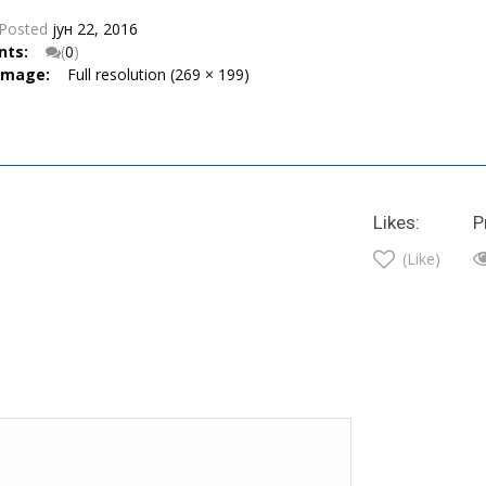
Posted
јун 22, 2016
nts:
(
0
)
 Image:
Full resolution (269 × 199)
Likes:
P
(Like)