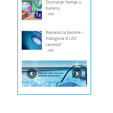
Doziranje hemije u
bazenu
...više
Rasveta za bazene –
Halogena ili LED
rasveta?
...više
Najbolji izbor bazena i
opreme za bazene !