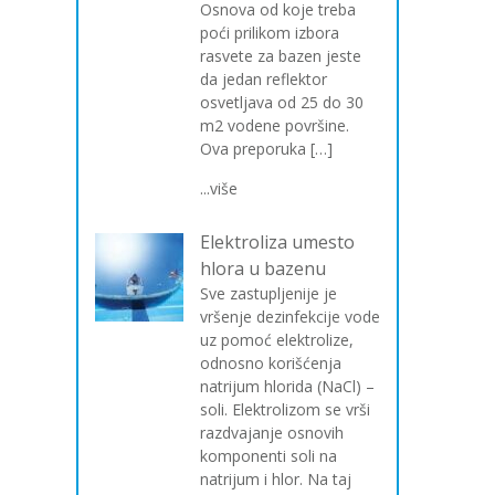
Osnova od koje treba
poći prilikom izbora
rasvete za bazen jeste
da jedan reflektor
osvetljava od 25 do 30
m2 vodene površine.
Ova preporuka […]
...više
Elektroliza umesto
hlora u bazenu
Sve zastupljenije je
vršenje dezinfekcije vode
uz pomoć elektrolize,
odnosno korišćenja
natrijum hlorida (NaCl) –
soli. Elektrolizom se vrši
razdvajanje osnovih
komponenti soli na
natrijum i hlor. Na taj