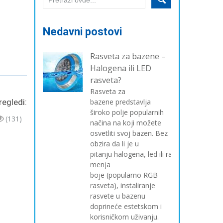
Nedavni postovi
Rasveta za bazene –
Halogena ili LED
rasveta?
Rasveta za
regledi:
bazene predstavlja
široko polje popularnih
(131)
načina na koji možete
osvetliti svoj bazen. Bez
obzira da li je u
pitanju halogena, led ili rasveta koja
menja
boje (popularno RGB
rasveta), instaliranje
rasvete u bazenu
doprineće estetskom i
korisničkom uživanju.