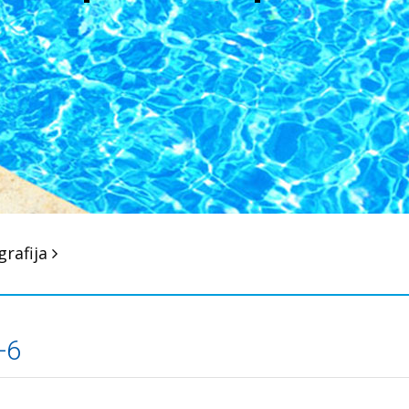
grafija
-6