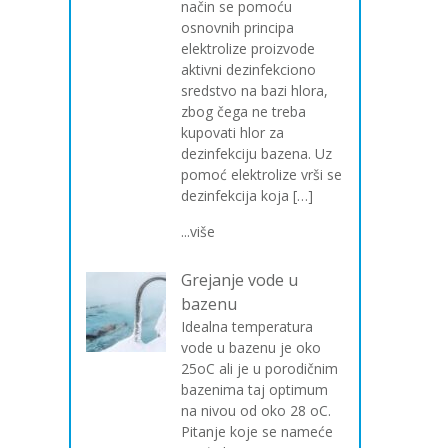
način se pomoću
osnovnih principa
elektrolize proizvode
aktivni dezinfekciono
sredstvo na bazi hlora,
zbog čega ne treba
kupovati hlor za
dezinfekciju bazena. Uz
pomoć elektrolize vrši se
dezinfekcija koja […]
...više
Grejanje vode u
bazenu
Idealna temperatura
vode u bazenu je oko
25oC ali je u porodičnim
bazenima taj optimum
na nivou od oko 28 oC.
Pitanje koje se nameće