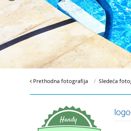
Post
Prethodna fotografija
Sledeća foto
navigacija
logo