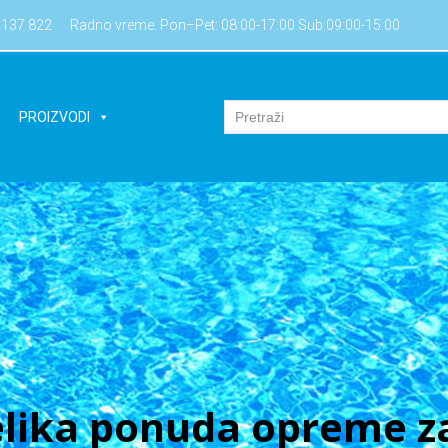
7137 822
Radno vreme: Pon–Pet: 08:00-17:00 Sub:09:00-15:00
PROIZVODI
lika ponuda opreme za