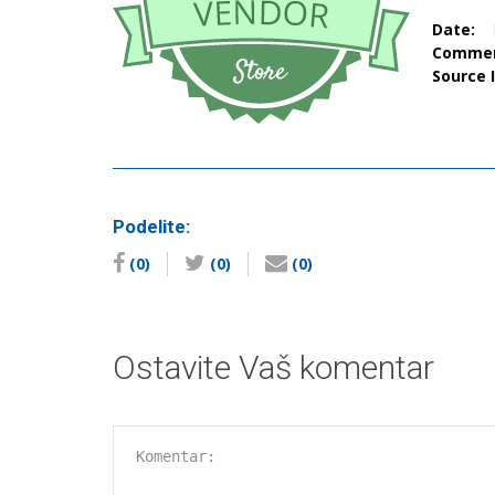
Date:
Comme
Source
Podelite:
(0)
(0)
(0)
Ostavite Vaš komentar