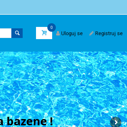
0
Uloguj se
Registruj se
 bazene !