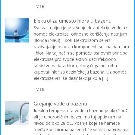
...više
Elektroliza umesto hlora u bazenu
Sve zastupljenije je vršenje dezinfekcije vode uz
pomoć elektrolize, odnosno korišćenja natrijum
hlorida (NaCl) – soli. Elektrolizom se vrši
razdvajanje osnovih komponenti soli na natrijum
i hlor. Na taj način se pomoću osnovnih principa
elektrolize proizvode aktivni dezinfekciono
sredstvo na bazi hlora, zbog čega ne treba
kupovati hlor za dezinfekciju bazena. Uz pomoć
elektrolize vrši se dezinfekcija koja […]
...više
Grejanje vode u bazenu
Idealna temperatura vode u bazenu je oko 25oC
ali je u porodičnim bazenima taj optimum na
nivou od oko 28 oC. Pitanje koje se nameće
među korisnicima bazena tiče se načina grejanja