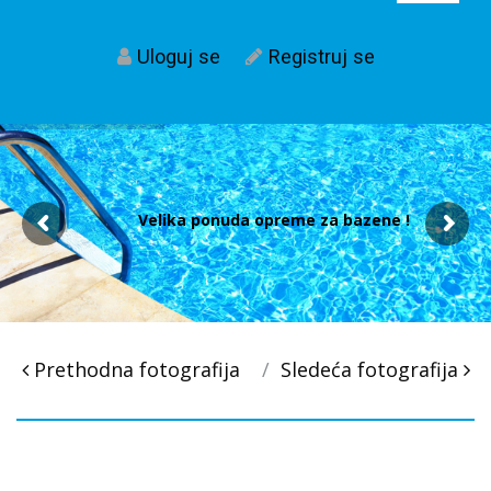
Uloguj se
Registruj se
Velika ponuda opreme za bazene !
Post
Prethodna fotografija
Sledeća fotografija
navigacija