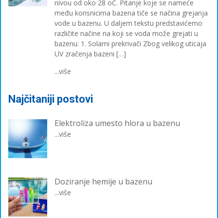
nivou od oko 28 oC. Pitanje koje se nameće
među korisnicima bazena tiče se načina grejanja
vode u bazenu. U daljem tekstu predstavićemo
različite načine na koji se voda može grejati u
bazenu: 1. Solarni prekrivači Zbog velikog uticaja
UV zračenja bazeni […]
...više
Najčitaniji postovi
Elektroliza umesto hlora u bazenu
...više
Doziranje hemije u bazenu
...više