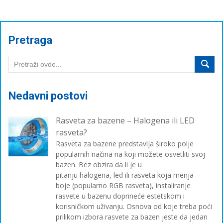
Pretraga
Nedavni postovi
Rasveta za bazene – Halogena ili LED
rasveta?
Rasveta za bazene predstavlja široko polje
popularnih načina na koji možete osvetliti svoj
bazen. Bez obzira da li je u
pitanju halogena, led ili rasveta koja menja
boje (popularno RGB rasveta), instaliranje
rasvete u bazenu doprineće estetskom i
korisničkom uživanju. Osnova od koje treba poći
prilikom izbora rasvete za bazen jeste da jedan