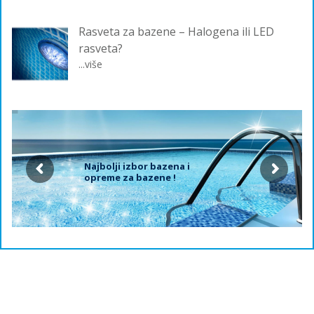
Rasveta za bazene – Halogena ili LED
rasveta?
...više
Najbolji izbor bazena i
opreme za bazene !