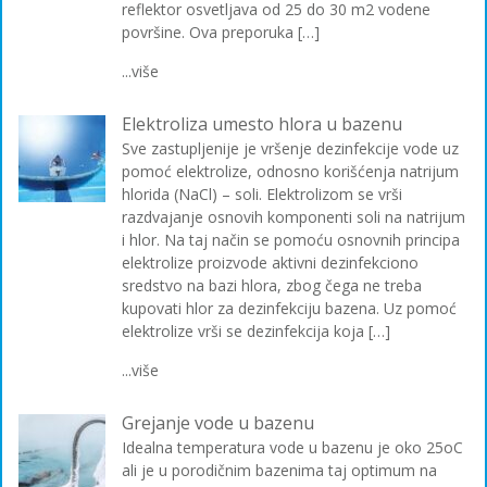
reflektor osvetljava od 25 do 30 m2 vodene
površine. Ova preporuka […]
...više
Elektroliza umesto hlora u bazenu
Sve zastupljenije je vršenje dezinfekcije vode uz
pomoć elektrolize, odnosno korišćenja natrijum
hlorida (NaCl) – soli. Elektrolizom se vrši
razdvajanje osnovih komponenti soli na natrijum
i hlor. Na taj način se pomoću osnovnih principa
elektrolize proizvode aktivni dezinfekciono
sredstvo na bazi hlora, zbog čega ne treba
kupovati hlor za dezinfekciju bazena. Uz pomoć
elektrolize vrši se dezinfekcija koja […]
...više
Grejanje vode u bazenu
Idealna temperatura vode u bazenu je oko 25oC
ali je u porodičnim bazenima taj optimum na