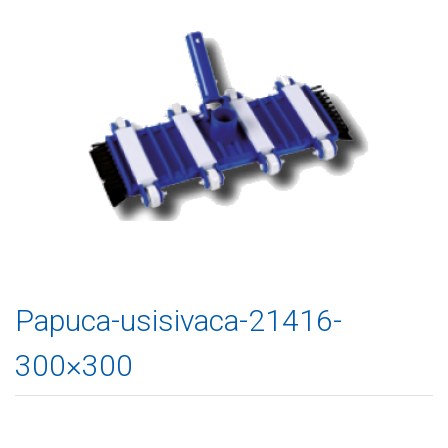
Papuca-usisivaca-21416-
300×300