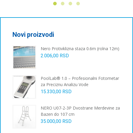
има
више
варијанти.
Опције
могу
бити
Novi proizvodi
изабране
на
Nero Protivklizna staza 0.6m (rolna 12m)
страници
2.006,00
RSD
производа.
PoolLab® 1.0 – Profesionalni Fotometar
za Preciznu Analizu Vode
15.330,00
RSD
NERO U07-2-3P Dvostrane Merdevine za
Bazen do 107 cm
35.000,00
RSD