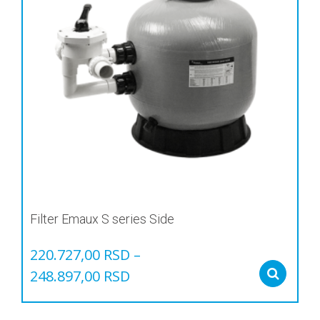
Filter Emaux S series Side
220.727,00
RSD
–
248.897,00
RSD
Sel
Овај
производ