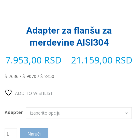
Adapter za flanšu za
merdevine AISI304
7.953,00
RSD
–
21.159,00
RSD
Š-7636 / Š-9070 / Š-8450
ADD TO WISHLIST
Adapter
Adapter
Naruči
za