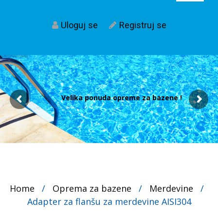
Uloguj se
Registruj se
Velika ponuda opreme za bazene !
Home
/
Oprema za bazene
/
Merdevine
/
Adapter za flanšu za merdevine AISI304