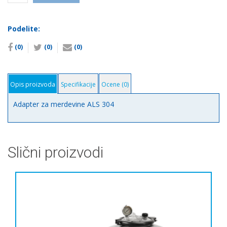
flanšu
za
Podelite:
merdevine
AISI304
(0)
(0)
(0)
количина
Opis proizvoda
Specifikacije
Ocene (0)
Adapter za merdevine ALS 304
Slični proizvodi