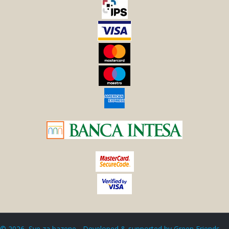
©
2026
Sve za bazene - Developed & supported by
Green Friends
.