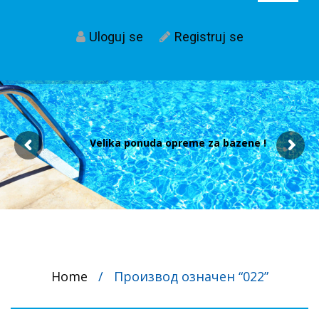
Uloguj se
Registruj se
Velika ponuda opreme za bazene !
Home
/
Производ oзначен “022”