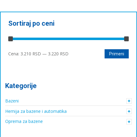
Sortiraj po ceni
Минимална
Максимална
Cena:
3.210 RSD
—
3.220 RSD
Primeni
цена
цена
Kategorije
Bazeni
Hemija za bazene i automatika
Oprema za bazene