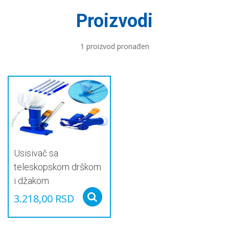
Proizvodi
1 proizvod pronađen
Usisivač sa
teleskopskom drškom
i džakom
3.218,00
RSD
Select options