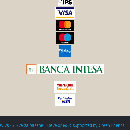
©
2026
Sve za bazene - Developed & supported by
Green Friends
.