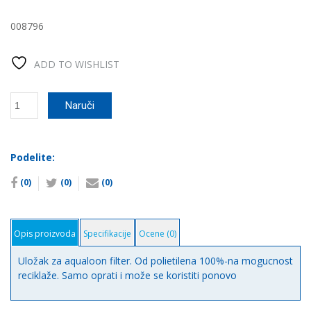
008796
ADD TO WISHLIST
VLAKNA
Naruči
ZA
FILTRACIJU
VODE
количина
Podelite:
(0)
(0)
(0)
Opis proizvoda
Specifikacije
Ocene (0)
Uložak za aqualoon filter. Od polietilena 100%-na mogucnost
reciklaže. Samo oprati i može se koristiti ponovo