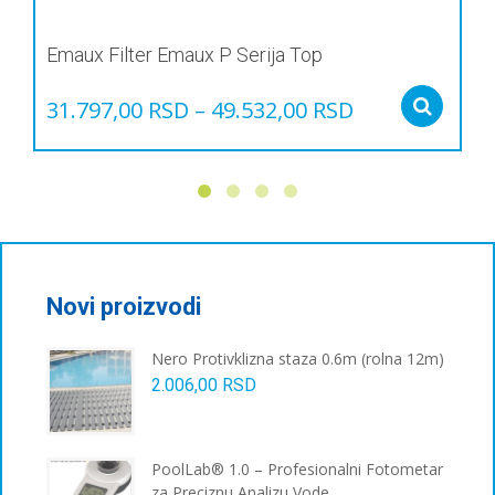
Emaux Filter Emaux P Serija Top
31.797,00
RSD
–
49.532,00
RSD
Sel
Овај
производ
има
више
варијанти.
Опције
могу
бити
Novi proizvodi
изабране
на
Nero Protivklizna staza 0.6m (rolna 12m)
страници
2.006,00
RSD
производа.
PoolLab® 1.0 – Profesionalni Fotometar
za Preciznu Analizu Vode