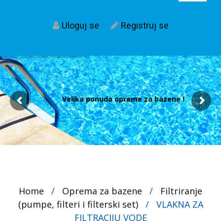
Uloguj se
Registruj se
Velika ponuda opreme za bazene !
Home
/
Oprema za bazene
/
Filtriranje
(pumpe, filteri i filterski set)
/
VLAKNA ZA
FILTRACIJU VODE