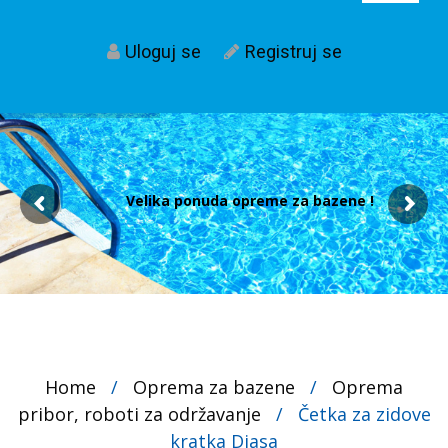
Uloguj se
Registruj se
Velika ponuda opreme za bazene !
Home
/
Oprema za bazene
/
Oprema
pribor, roboti za održavanje
/
Četka za zidove
kratka Diasa