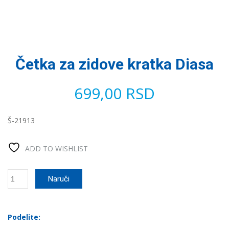
Četka za zidove kratka Diasa
699,00
RSD
Š-21913
ADD TO WISHLIST
Četka
Naruči
za
zidove
kratka
Diasa
Podelite:
количина