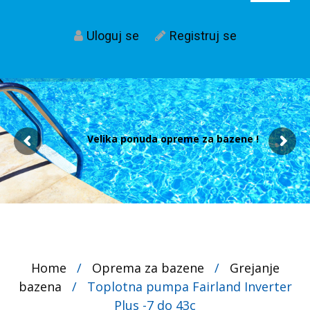
Uloguj se
Registruj se
Velika ponuda opreme za bazene !
Home
/
Oprema za bazene
/
Grejanje
bazena
/
Toplotna pumpa Fairland Inverter
Plus -7 do 43c