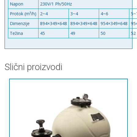
Napon
230V/1 Ph/50Hz
Protok (m³/h)
2~4
3~4
4~6
5~
Dimenzije
894×349×648
894×349×648
954×349×648
95
Težina
45
49
50
52
Slični proizvodi