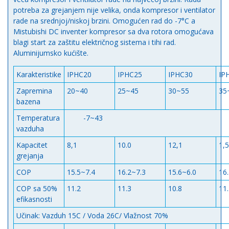
potreba za grejanjem nije velika, onda kompresor i ventilator
rade na srednjoj/niskoj brzini. Omogućen rad do -7°C a
Mistubishi DC inventer kompresor sa dva rotora omogućava
blagi start za zaštitu električnog sistema i tihi rad.
Aluminijumsko kućište.
Karakteristike
IPHC20
IPHC25
IPHC30
IP
Zapremina
20~40
25~45
30~55
35
bazena
Temperatura
-7~43
vazduha
Kapacitet
8,1
10.0
12,1
1,5
grejanja
COP
15.5~7.4
16.2~7.3
15.6~6.0
16
COP sa 50%
11.2
11.3
10.8
11
efikasnosti
Učinak: Vazduh 15C / Voda 26C/ Vlažnost 70%