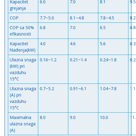
Kapacitet
6.0
7.0
8.1
9.5
grejanja
COP
7.7~5.0
8.1~4.8
7.8~4.5
8.
COP sa 50%
6.8
7.0
6.5
6.8
efikasnosti
Kapacitet
4.0
4.6
5.6
6.3
hlađenja(kW)
Ulazna snaga
0.16~1.2
0.21~1.4
0.24~1.8
0.
(kW) pri
vazduhu
15°C
Ulazna snaga
0.7~5.2
0.91~6.1
1.04~7.8
1.
(A) pri
vazduhu
15°C
Maximalna
8.0
9.0
10.0
11
ulazna snaga
(A)