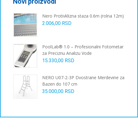
Novi proizvodi
изабране
на
Nero Protivklizna staza 0.6m (rolna 12m)
страници
2.006,00
RSD
производа.
PoolLab® 1.0 – Profesionalni Fotometar
za Preciznu Analizu Vode
15.330,00
RSD
NERO U07-2-3P Dvostrane Merdevine za
Bazen do 107 cm
35.000,00
RSD