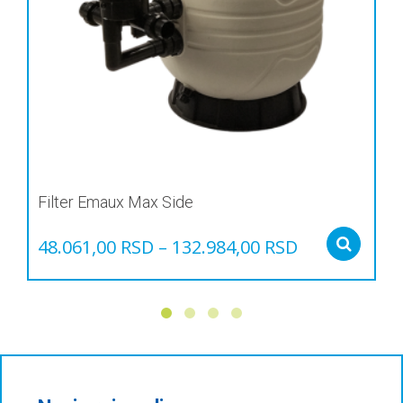
Filter Emaux Max Side
48.061,00
RSD
–
132.984,00
RSD
Sel
Овај
производ
има
више
варијанти.
Опције
могу
бити