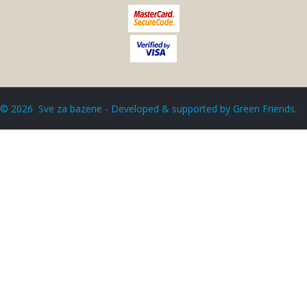
©
2026
Sve za bazene - Developed & supported by
Green Friends
.