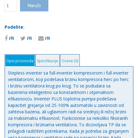
Toplotna
Naruči
pumpa
Fairland
Inverter
Podelite:
Plus
-7
(0)
(0)
(0)
do
43c
количина
Opis proizvoda
Specifikacije
Ocene (0)
Stepless-inventer sa full-inventer kompresorom i full-inverter
ventilatorom, koji podešava brzinu kompresora herc po herc
i brzinu ventilatora krug po krug. To se podudara sa
bazenima inteligentno sa konstantnom i otpimalnom
efikasnosću. Inventer PLUS toplotna pumpa podešava
kapacitet grejanja od 25-100% automatski u zavisnosti od
zahteva bazena, ali uglavnom radi na srednjoj ili nižoj brzini
za maksimalnu efikasnost. Funkcionise sa nekoliko fiksiranih
kompresora i brzinama ventilatora. To dozvoljava TP da se
prilagodi različitim potrebama. Kada je potreba za grejanjem
veća kompresor i ventilator rade na najvećoj brzini. Kada