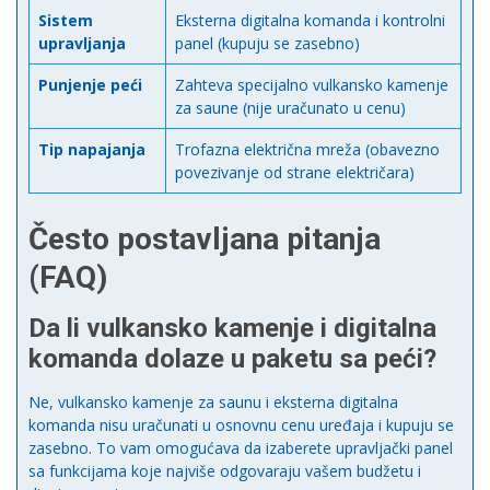
Sistem
Eksterna digitalna komanda i kontrolni
upravljanja
panel (kupuju se zasebno)
Punjenje peći
Zahteva specijalno vulkansko kamenje
za saune (nije uračunato u cenu)
Tip napajanja
Trofazna električna mreža (obavezno
povezivanje od strane električara)
Često postavljana pitanja
(FAQ)
Da li vulkansko kamenje i digitalna
komanda dolaze u paketu sa peći?
Ne, vulkansko kamenje za saunu i eksterna digitalna
komanda nisu uračunati u osnovnu cenu uređaja i kupuju se
zasebno. To vam omogućava da izaberete upravljački panel
sa funkcijama koje najviše odgovaraju vašem budžetu i