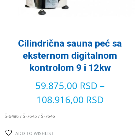
Cilindrična sauna peć sa
eksternom digitalnom
kontrolom 9 i 12kw
59.875,00
RSD
–
108.916,00
RSD
Š-6486 / Š-7645 / Š-7646
ADD TO WISHLIST