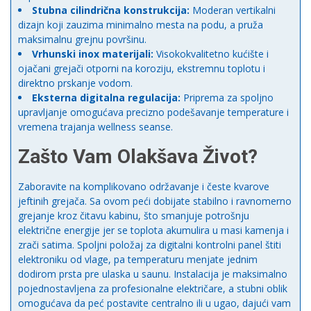
Stubna cilindrična konstrukcija:
Moderan vertikalni
dizajn koji zauzima minimalno mesta na podu, a pruža
maksimalnu grejnu površinu.
Vrhunski inox materijali:
Visokokvalitetno kućište i
ojačani grejači otporni na koroziju, ekstremnu toplotu i
direktno prskanje vodom.
Eksterna digitalna regulacija:
Priprema za spoljno
upravljanje omogućava precizno podešavanje temperature i
vremena trajanja wellness seanse.
Zašto Vam Olakšava Život?
Zaboravite na komplikovano održavanje i česte kvarove
jeftinih grejača. Sa ovom peći dobijate stabilno i ravnomerno
grejanje kroz čitavu kabinu, što smanjuje potrošnju
električne energije jer se toplota akumulira u masi kamenja i
zrači satima. Spoljni položaj za digitalni kontrolni panel štiti
elektroniku od vlage, pa temperaturu menjate jednim
dodirom prsta pre ulaska u saunu. Instalacija je maksimalno
pojednostavljena za profesionalne električare, a stubni oblik
omogućava da peć postavite centralno ili u ugao, dajući vam