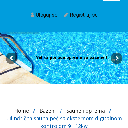
Uloguj se
Registruj se
Velika ponuda opreme za bazene !
Home
/
Bazeni
/
Saune i oprema
/
Cilindrična sauna peć sa eksternom digitalnom
kontrolom 9 i 12kw