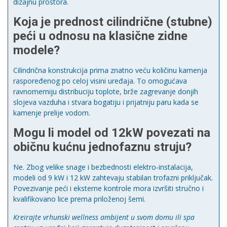
dizajnu prostora.
Koja je prednost cilindrične (stubne)
peći u odnosu na klasične zidne
modele?
Cilindrična konstrukcija prima znatno veću količinu kamenja
raspoređenog po celoj visini uređaja. To omogućava
ravnomerniju distribuciju toplote, brže zagrevanje donjih
slojeva vazduha i stvara bogatiju i prijatniju paru kada se
kamenje prelije vodom.
Mogu li model od 12kW povezati na
običnu kućnu jednofaznu struju?
Ne. Zbog velike snage i bezbednosti elektro-instalacija,
modeli od 9 kW i 12 kW zahtevaju stabilan trofazni priključak.
Povezivanje peći i eksterne kontrole mora izvršiti stručno i
kvalifikovano lice prema priloženoj šemi.
Kreirajte vrhunski wellness ambijent u svom domu ili spa