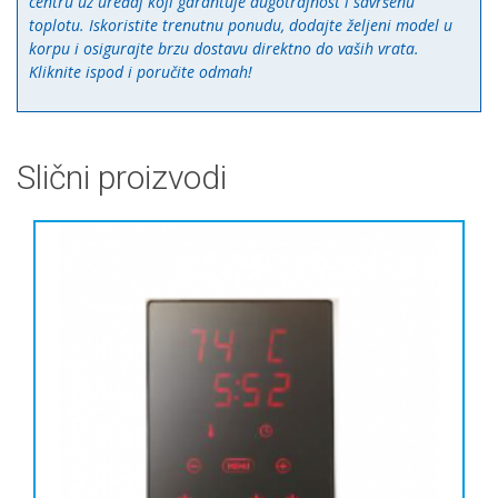
centru uz uređaj koji garantuje dugotrajnost i savršenu
toplotu. Iskoristite trenutnu ponudu, dodajte željeni model u
korpu i osigurajte brzu dostavu direktno do vaših vrata.
Kliknite ispod i poručite odmah!
Slični proizvodi