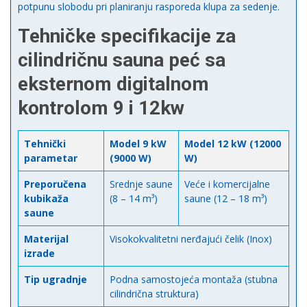
potpunu slobodu pri planiranju rasporeda klupa za sedenje.
Tehničke specifikacije za
cilindričnu sauna peć sa
eksternom digitalnom
kontrolom 9 i 12kw
Tehnički
Model 9 kW
Model 12 kW (12000
parametar
(9000 W)
W)
Preporučena
Srednje saune
Veće i komercijalne
kubikaža
(8 – 14 m³)
saune (12 – 18 m³)
saune
Materijal
Visokokvalitetni nerđajući čelik (Inox)
izrade
Tip ugradnje
Podna samostojeća montaža (stubna
cilindrična struktura)