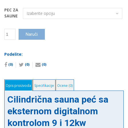
PEC ZA
SAUNE
Cilindrična
Naruči
sauna
peć
sa
Podelite:
eksternom
digitalnom
(0)
(0)
(0)
kontrolom
9
i
12kw
Opis proizvoda
Specifikacije
Ocene (0)
количина
Cilindrična sauna peć sa
eksternom digitalnom
kontrolom 9 i 12kw