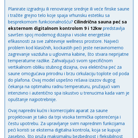
Planirate izgradnju ili renoviranje srednje ili veće finske saune
i tražite grejno telo koje spaja vrhunsku estetiku sa
besprekornom funkcionalnošću?
Cilindrična sauna peć sa
eksternom digitalnom kontrolom 9 i 12kw
predstavlja
savršen spoj modernog dizajna i visoke energetske
efikasnosti za sve zahtevnije wellness prostore. Najveći
problem kod klasičnih, kockastih peći jeste neravnomerno
zagrevanje vazduha u uglovima kabine, što stvara neprijatne
temperaturne razlike. Zahvaljujući svom specifičnom
vertikalnom obliku stubnog dizajna, ova električna peć za
saune omogućava prirodnu i brzu cirkulaciju toplote od poda
do plafona. Ovaj model uspešno rešava izazov dugog
čekanja na optimalnu radnu temperaturu, pružajući vam
intenzivno i autentično spa iskustvo u trenucima kada vam je
opuštanje najpotrebnije.
Ovaj napredni kućni i komercijalni aparat za saune
projektovan je tako da trpi visoka termička opterećenja i
čestu upotrebu. Za upravljanje svim naprednim funkcijama
peći koristi se eksterna digitalna kontrola, koja se kupuje
zasebno, što pruža maksimalnu bezbednost i fleksibilnost