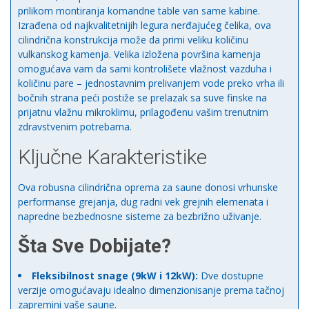
prilikom montiranja komandne table van same kabine.
Izrađena od najkvalitetnijih legura nerđajućeg čelika, ova
cilindrična konstrukcija može da primi veliku količinu
vulkanskog kamenja. Velika izložena površina kamenja
omogućava vam da sami kontrolišete vlažnost vazduha i
količinu pare – jednostavnim prelivanjem vode preko vrha ili
bočnih strana peći postiže se prelazak sa suve finske na
prijatnu vlažnu mikroklimu, prilagođenu vašim trenutnim
zdravstvenim potrebama.
Ključne Karakteristike
Ova robusna cilindrična oprema za saune donosi vrhunske
performanse grejanja, dug radni vek grejnih elemenata i
napredne bezbednosne sisteme za bezbrižno uživanje.
Šta Sve Dobijate?
Fleksibilnost snage (9kW i 12kW):
Dve dostupne
verzije omogućavaju idealno dimenzionisanje prema tačnoj
zapremini vaše saune.