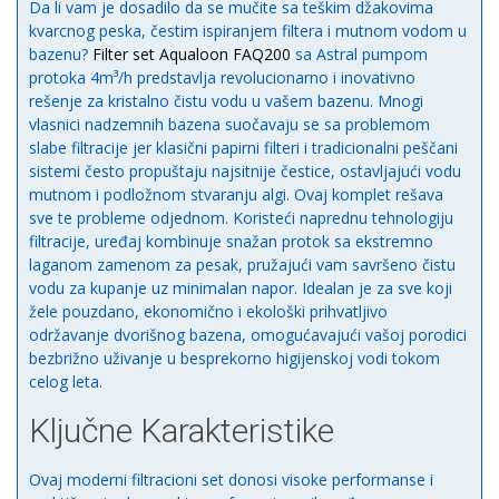
Da li vam je dosadilo da se mučite sa teškim džakovima
kvarcnog peska, čestim ispiranjem filtera i mutnom vodom u
bazenu?
Filter set Aqualoon FAQ200
sa Astral pumpom
protoka 4m³/h predstavlja revolucionarno i inovativno
rešenje za kristalno čistu vodu u vašem bazenu. Mnogi
vlasnici nadzemnih bazena suočavaju se sa problemom
slabe filtracije jer klasični papirni filteri i tradicionalni peščani
sistemi često propuštaju najsitnije čestice, ostavljajući vodu
mutnom i podložnom stvaranju algi. Ovaj komplet rešava
sve te probleme odjednom. Koristeći naprednu tehnologiju
filtracije, uređaj kombinuje snažan protok sa ekstremno
laganom zamenom za pesak, pružajući vam savršeno čistu
vodu za kupanje uz minimalan napor. Idealan je za sve koji
žele pouzdano, ekonomično i ekološki prihvatljivo
održavanje dvorišnog bazena, omogućavajući vašoj porodici
bezbrižno uživanje u besprekorno higijenskoj vodi tokom
celog leta.
Ključne Karakteristike
Ovaj moderni filtracioni set donosi visoke performanse i