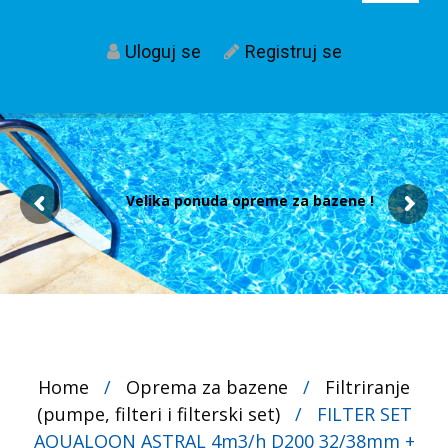
Uloguj se
Registruj se
Velika ponuda opreme za bazene !
Home
/
Oprema za bazene
/
Filtriranje
(pumpe, filteri i filterski set)
/
FILTER SET
AQUALOON ASTRAL 4m3/h D200 32/38mm +