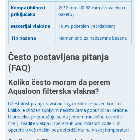
Kompatibilnost
Ø 32 mm i Ø 38 mm (creva nisu u
priključaka
paketu)
Materijal vlakana
100% polietilen (reciklabilan)
Tip bazena
Namenjeno za nadzemne bazene
Često postavljana pitanja
(FAQ)
Koliko često moram da perem
Aqualoon filterska vlakna?
Učestalost pranja zavisi od toga koliko se bazen koristi i
koliko je izložen spoljnim nečistoćama poput lišća i prašine.
U proseku, preporučuje se da jednom mesečno otvorite
filter, izvadite vlakna i isperete ih pod mlazom vode ili ih
operete u veš mašini bez deterdženta na niskoj temperaturi.