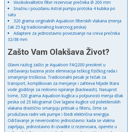
Visokokvalitetni filter rezervoar prečnika Ø 200 mm
Snažnu i pouzdanu Astral pumpu protoka 4 kubika po
satu
320 grama originalnih Aqualoon filterskih vlakana (menja
čak 25 kg tradicionalnog kvarcnog peska)
Adaptere za jednostavno povezivanje na creva prečnika
32/38 mm
Zašto Vam Olakšava Život?
Glavni razlog zašto je Aqualoon FAQ200 preokret u
održavanju bazena jeste eliminacija teškog fizičkog rada i
smanjenje troškova. Tradicionalni pesak je težak za
transport, komplikovan za menjanje i zahteva hiljade litara
vode godišnje za redovno ispiranje (backwash). Nasuprot
tome, 320 grama Aqualoon kuglica u potpunosti menja džak
peska od 25 kilograma! Ove lagane kuglice od polietilenskih
vlakana drastično smanjuju pritisak u filteru, čime se
produžava radni vek pumpe i štedi električna energija.
Održavanje je neverovatno jednostavno: kada se vlakna
zaprljaju, jednostavno ih izvadite iz rezervoara, operete u