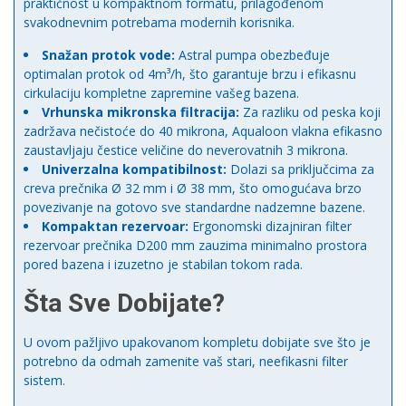
praktičnost u kompaktnom formatu, prilagođenom
svakodnevnim potrebama modernih korisnika.
Snažan protok vode:
Astral pumpa obezbeđuje
optimalan protok od 4m³/h, što garantuje brzu i efikasnu
cirkulaciju kompletne zapremine vašeg bazena.
Vrhunska mikronska filtracija:
Za razliku od peska koji
zadržava nečistoće do 40 mikrona, Aqualoon vlakna efikasno
zaustavljaju čestice veličine do neverovatnih 3 mikrona.
Univerzalna kompatibilnost:
Dolazi sa priključcima za
creva prečnika Ø 32 mm i Ø 38 mm, što omogućava brzo
povezivanje na gotovo sve standardne nadzemne bazene.
Kompaktan rezervoar:
Ergonomski dizajniran filter
rezervoar prečnika D200 mm zauzima minimalno prostora
pored bazena i izuzetno je stabilan tokom rada.
Šta Sve Dobijate?
U ovom pažljivo upakovanom kompletu dobijate sve što je
potrebno da odmah zamenite vaš stari, neefikasni filter
sistem.