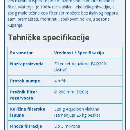
veš mašini ili isperete pod mlazom vode i vratite nazad u
filter. Materijal je 100% reciklabilan i ekološki prihvatljiv, a
zbog male težine ceo filter set možete bez ikakvog napora
sami premeštati, montirati i spakovati na kraju sezone
kupanja.
Tehničke specifikacije
Parametar
Vrednost / Specifikacija
Naziv proizvoda
Filter set Aqualoon FAQ200
(Astral)
Protok pumpe
4 m³/h
Prečnik filter
Ø 200 mm (D200)
rezervoara
Količina filterske
320 g Aqualoon vlakana
ispune
(zamenjuje 25 kg peska)
Finoća filtracije
Do 3 mikrona