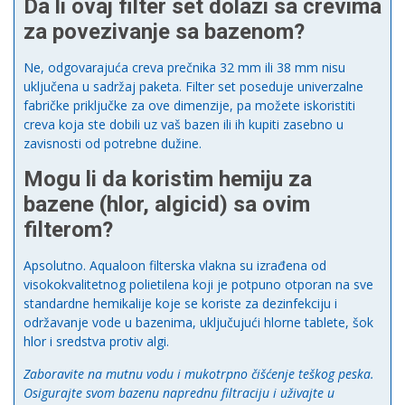
Da li ovaj filter set dolazi sa crevima
za povezivanje sa bazenom?
Ne, odgovarajuća creva prečnika 32 mm ili 38 mm nisu
uključena u sadržaj paketa. Filter set poseduje univerzalne
fabričke priključke za ove dimenzije, pa možete iskoristiti
creva koja ste dobili uz vaš bazen ili ih kupiti zasebno u
zavisnosti od potrebne dužine.
Mogu li da koristim hemiju za
bazene (hlor, algicid) sa ovim
filterom?
Apsolutno. Aqualoon filterska vlakna su izrađena od
visokokvalitetnog polietilena koji je potpuno otporan na sve
standardne hemikalije koje se koriste za dezinfekciju i
održavanje vode u bazenima, uključujući hlorne tablete, šok
hlor i sredstva protiv algi.
Zaboravite na mutnu vodu i mukotrpno čišćenje teškog peska.
Osigurajte svom bazenu naprednu filtraciju i uživajte u