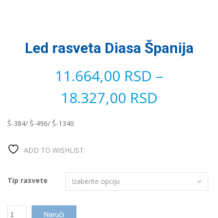
Led rasveta Diasa Španija
11.664,00
RSD
–
18.327,00
RSD
Š-384/ Š-496/ Š-1340
ADD TO WISHLIST
Tip rasvete
Led
Naruči