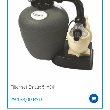
Filter set Emaux 5 m3/h
29.138,00
RSD
Add