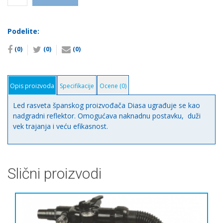
rasveta
Diasa
Španija
Podelite:
количина
(0)
(0)
(0)
Opis proizvoda
Specifikacije
Ocene (0)
Led rasveta španskog proizvođača Diasa ugrađuje se kao
nadgradni reflektor. Omogućava naknadnu postavku, duži
vek trajanja i veću efikasnost.
Slični proizvodi