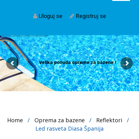
Uloguj se
Registruj se
Velika ponuda opreme za bazene !
Home
/
Oprema za bazene
/
Reflektori
/
Led rasveta Diasa Španija