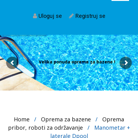
Uloguj se
Registruj se
Velika ponuda opreme za bazene !
Home
/
Oprema za bazene
/
Oprema
pribor, roboti za održavanje
/
Manometar +
laterale Dpool