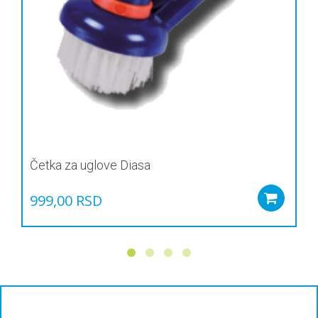
Četka za uglove Diasa
999,00
RSD
Add