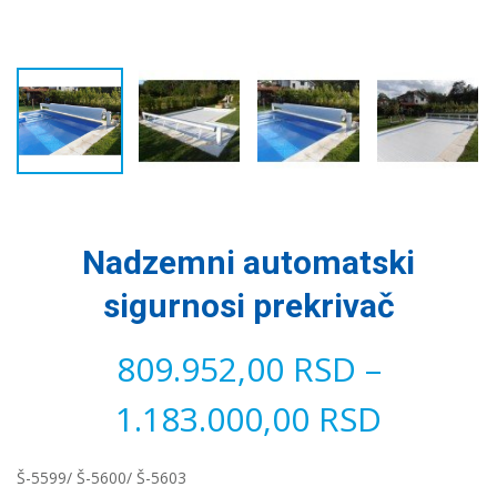
Nadzemni automatski
sigurnosi prekrivač
809.952,00
RSD
–
1.183.000,00
RSD
Š-5599/ Š-5600/ Š-5603