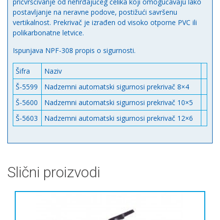
pričvršćivanje od nehrđajućeg čelika koji omogućavaju lako
postavljanje na neravne podove, postižući savršenu
vertikalnost. Prekrivač je izrađen od visoko otporne PVC ili
polikarbonatne letvice.
Ispunjava NPF-308 propis o sigurnosti.
Šifra
Naziv
Š-5599
Nadzemni automatski sigurnosi prekrivač 8×4
Š-5600
Nadzemni automatski sigurnosi prekrivač 10×5
Š-5603
Nadzemni automatski sigurnosi prekrivač 12×6
Slični proizvodi