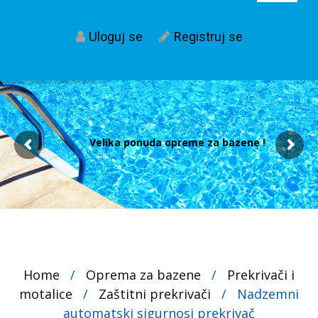
Uloguj se
Registruj se
Velika ponuda opreme za bazene !
Home
/
Oprema za bazene
/
Prekrivači i
motalice
/
Zaštitni prekrivači
/
Nadzemni
automatski sigurnosi prekrivač