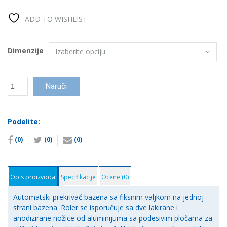
ADD TO WISHLIST
Dimenzije
Nadzemni
Naruči
automatski
sigurnosi
prekrivač
Podelite:
количина
(0)
(0)
(0)
Opis proizvoda
Specifikacije
Ocene (0)
Automatski prekrivač bazena sa fiksnim valjkom na jednoj
strani bazena. Roler se isporučuje sa dve lakirane i
anodizirane nožice od aluminijuma sa podesivim pločama za