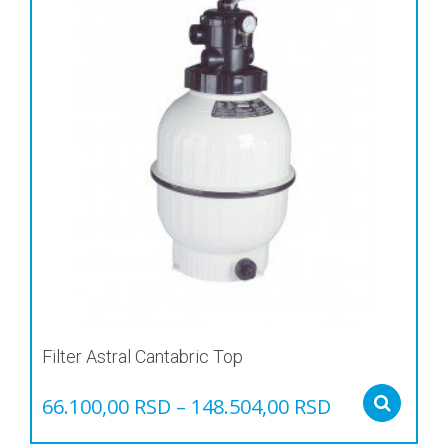
Filter Astral Cantabric Top
66.100,00
RSD
–
148.504,00
RSD
Sel
Овај