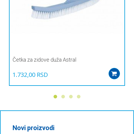
Četka za zidove duža Astral
1.732,00
RSD
Add
Novi proizvodi