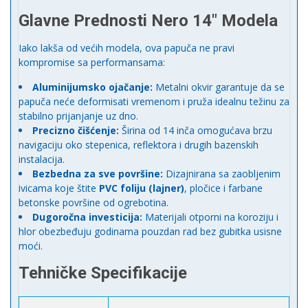
Glavne Prednosti Nero 14″ Modela
Iako lakša od većih modela, ova papuča ne pravi
kompromise sa performansama:
Aluminijumsko ojačanje:
Metalni okvir garantuje da se
papuča neće deformisati vremenom i pruža idealnu težinu za
stabilno prijanjanje uz dno.
Precizno čišćenje:
Širina od 14 inča omogućava brzu
navigaciju oko stepenica, reflektora i drugih bazenskih
instalacija.
Bezbedna za sve površine:
Dizajnirana sa zaobljenim
ivicama koje štite
PVC foliju (lajner)
, pločice i farbane
betonske površine od ogrebotina.
Dugoročna investicija:
Materijali otporni na koroziju i
hlor obezbeđuju godinama pouzdan rad bez gubitka usisne
moći.
Tehničke Specifikacije