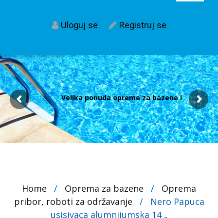
Uloguj se
Registruj se
Velika ponuda opreme za bazene !
Home
/
Oprema za bazene
/
Oprema
pribor, roboti za održavanje
/
Nero Papuca
usisivaca alumnijumska 14 „