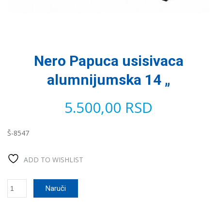
Nero Papuca usisivaca
alumnijumska 14 „
5.500,00
RSD
Š-8547
ADD TO WISHLIST
Nero
Naruči
Papuca
usisivaca
alumnijumska