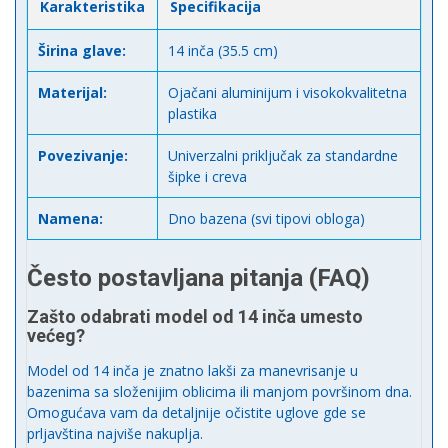
Karakteristika
Specifikacija
Širina glave:
14 inča (35.5 cm)
Materijal:
Ojačani aluminijum i visokokvalitetna
plastika
Povezivanje:
Univerzalni priključak za standardne
šipke i creva
Namena:
Dno bazena (svi tipovi obloga)
Često postavljana pitanja (FAQ)
Zašto odabrati model od 14 inča umesto
većeg?
Model od 14 inča je znatno lakši za manevrisanje u
bazenima sa složenijim oblicima ili manjom površinom dna.
Omogućava vam da detaljnije očistite uglove gde se
prljavština najviše nakuplja.