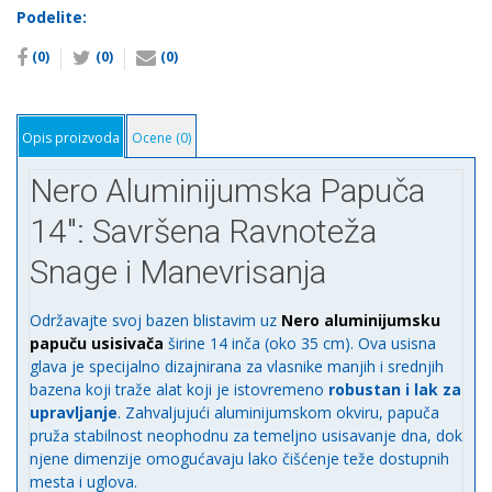
14
Podelite:
"
(0)
(0)
(0)
количина
Opis proizvoda
Ocene (0)
Nero Aluminijumska Papuča
14″: Savršena Ravnoteža
Snage i Manevrisanja
Održavajte svoj bazen blistavim uz
Nero aluminijumsku
papuču usisivača
širine 14 inča (oko 35 cm). Ova usisna
glava je specijalno dizajnirana za vlasnike manjih i srednjih
bazena koji traže alat koji je istovremeno
robustan i lak za
upravljanje
. Zahvaljujući aluminijumskom okviru, papuča
pruža stabilnost neophodnu za temeljno usisavanje dna, dok
njene dimenzije omogućavaju lako čišćenje teže dostupnih
mesta i uglova.