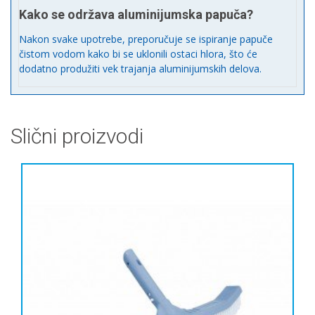
Kako se održava aluminijumska papuča?
Nakon svake upotrebe, preporučuje se ispiranje papuče
čistom vodom kako bi se uklonili ostaci hlora, što će
dodatno produžiti vek trajanja aluminijumskih delova.
Slični proizvodi