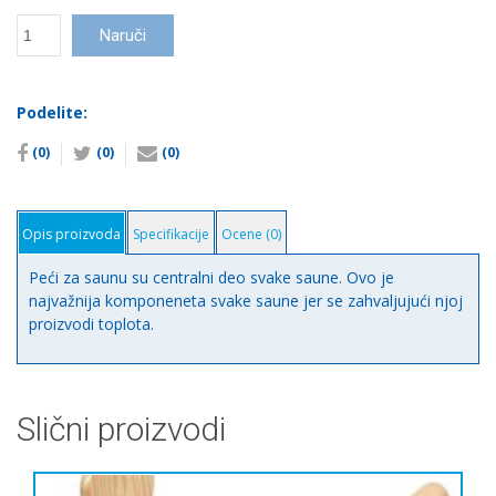
Peć
Naruči
za
saune
Harvia
Podelite:
sa
komandom
(0)
(0)
(0)
количина
Opis proizvoda
Specifikacije
Ocene (0)
Peći za saunu su centralni deo svake saune. Ovo je
najvažnija komponeneta svake saune jer se zahvaljujući njoj
proizvodi toplota.
Slični proizvodi