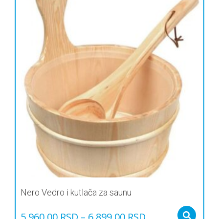
Nero Vedro i kutlača za saunu
5.960,00
RSD
–
6.899,00
RSD
Sel