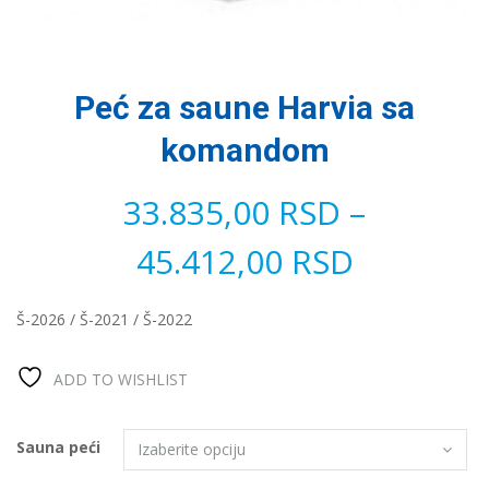
Peć za saune Harvia sa
komandom
33.835,00
RSD
–
45.412,00
RSD
Š-2026 / Š-2021 / Š-2022
ADD TO WISHLIST
Sauna peći