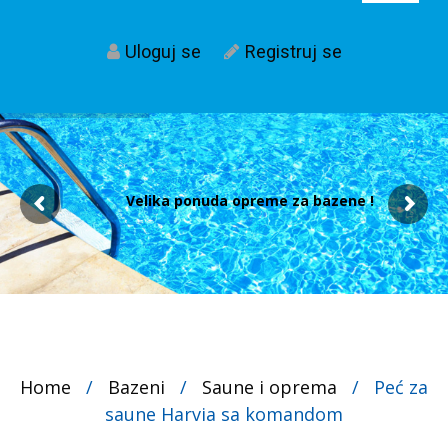
Uloguj se
Registruj se
Velika ponuda opreme za bazene !
Home
/
Bazeni
/
Saune i oprema
/
Peć za
saune Harvia sa komandom