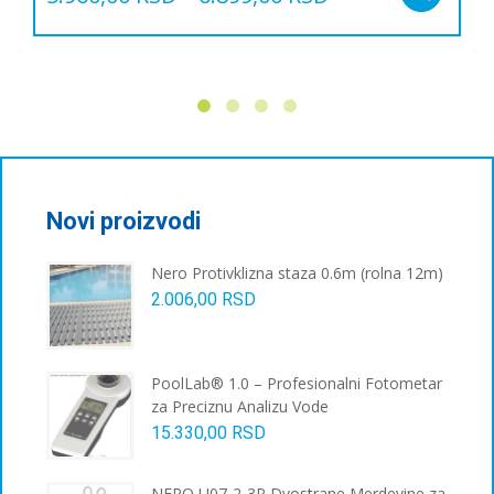
Овај
производ
има
више
варијанти.
Опције
могу
бити
изабране
Novi proizvodi
на
страници
Nero Protivklizna staza 0.6m (rolna 12m)
производа.
2.006,00
RSD
PoolLab® 1.0 – Profesionalni Fotometar
za Preciznu Analizu Vode
15.330,00
RSD
NERO U07-2-3P Dvostrane Merdevine za