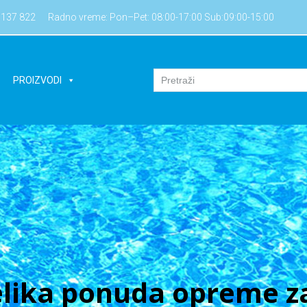
7137 822
Radno vreme: Pon–Pet: 08:00-17:00 Sub:09:00-15:00
PROIZVODI
lika ponuda opreme za