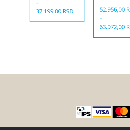
–
52.956,00
R
37.199,00
RSD
–
Овај
производ
63.972,00
R
има
Овај
више
производ
варијанти.
има
Опције
више
могу
варијанти.
бити
Опције
изабране
могу
на
бити
страници
изабране
производа.
на
страници
производа.