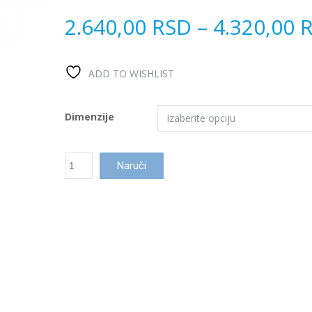
2.640,00
RSD
–
4.320,00
ADD TO WISHLIST
Dimenzije
Prelivna
Naruči
rešetka
Plast
Wavy
количина