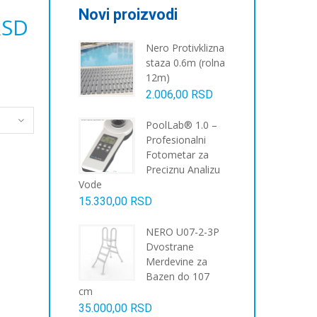
Novi proizvodi
RSD
Nero Protivklizna
staza 0.6m (rolna
12m)
2.006,00
RSD
PoolLab® 1.0 –
Profesionalni
Fotometar za
Preciznu Analizu
Vode
15.330,00
RSD
NERO U07-2-3P
Dvostrane
Merdevine za
Bazen do 107
cm
35.000,00
RSD