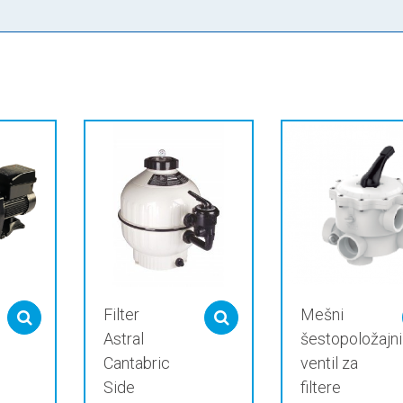
Filter
Mešni
Select options
Select options
Astral
šestopoložajni
Cantabric
ventil za
Side
filtere