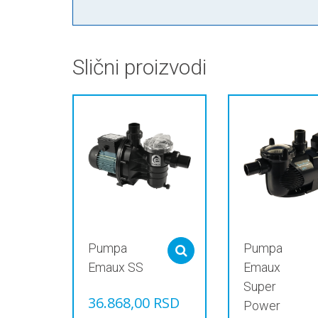
Slični proizvodi
Pumpa
Pumpa
Select options
Emaux SS
Emaux
Super
36.868,00
RSD
Power