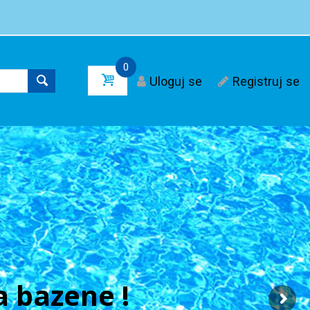
0
Uloguj se
Registruj se
 bazene !