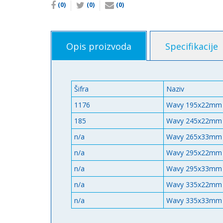
(0)
(0)
(0)
Opis proizvoda
Specifikacije
Šifra
Naziv
1176
Wavy 195x22mm
185
Wavy 245x22mm
n/a
Wavy 265x33mm
n/a
Wavy 295x22mm
n/a
Wavy 295x33mm
n/a
Wavy 335x22mm
n/a
Wavy 335x33mm