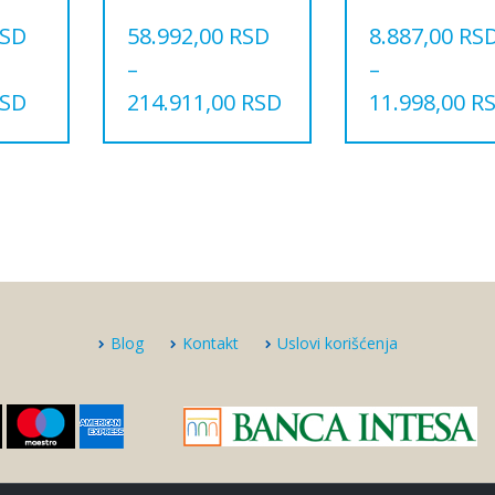
SD
58.992,00
RSD
8.887,00
RS
–
–
SD
214.911,00
RSD
11.998,00
R
Овај
Овај
производ
производ
има
има
више
више
варијанти.
варијанти.
Опције
Опције
могу
могу
бити
бити
изабране
изабране
на
на
Blog
Kontakt
Uslovi korišćenja
страници
страници
производа.
производа.