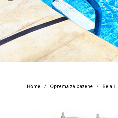
Home
/
Oprema za bazene
/
Bela i