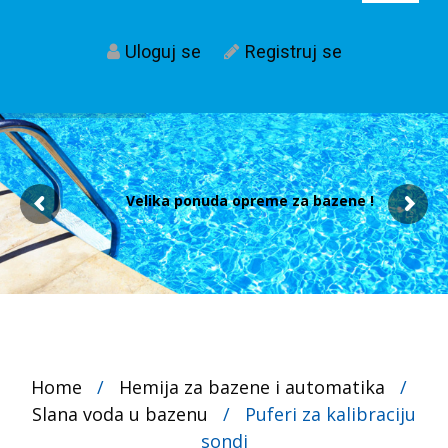
Uloguj se
Registruj se
Velika ponuda opreme za bazene !
Home
/
Hemija za bazene i automatika
/
Slana voda u bazenu
/
Puferi za kalibraciju
sondi