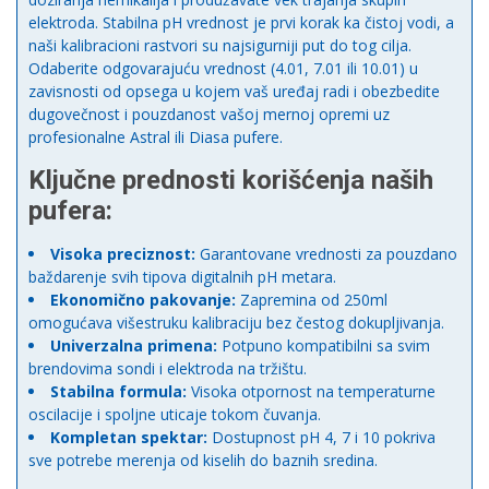
elektroda. Stabilna pH vrednost je prvi korak ka čistoj vodi, a
naši kalibracioni rastvori su najsigurniji put do tog cilja.
Odaberite odgovarajuću vrednost (4.01, 7.01 ili 10.01) u
zavisnosti od opsega u kojem vaš uređaj radi i obezbedite
dugovečnost i pouzdanost vašoj mernoj opremi uz
profesionalne Astral ili Diasa pufere.
Ključne prednosti korišćenja naših
pufera:
Visoka preciznost:
Garantovane vrednosti za pouzdano
baždarenje svih tipova digitalnih pH metara.
Ekonomično pakovanje:
Zapremina od 250ml
omogućava višestruku kalibraciju bez čestog dokupljivanja.
Univerzalna primena:
Potpuno kompatibilni sa svim
brendovima sondi i elektroda na tržištu.
Stabilna formula:
Visoka otpornost na temperaturne
oscilacije i spoljne uticaje tokom čuvanja.
Kompletan spektar:
Dostupnost pH 4, 7 i 10 pokriva
sve potrebe merenja od kiselih do baznih sredina.