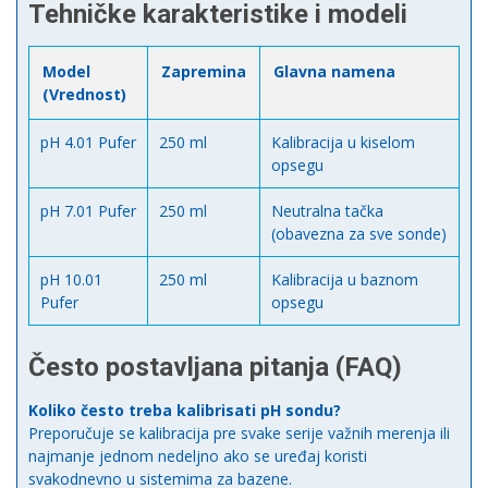
Tehničke karakteristike i modeli
Model
Zapremina
Glavna namena
(Vrednost)
pH 4.01 Pufer
250 ml
Kalibracija u kiselom
opsegu
pH 7.01 Pufer
250 ml
Neutralna tačka
(obavezna za sve sonde)
pH 10.01
250 ml
Kalibracija u baznom
Pufer
opsegu
Često postavljana pitanja (FAQ)
Koliko često treba kalibrisati pH sondu?
Preporučuje se kalibracija pre svake serije važnih merenja ili
najmanje jednom nedeljno ako se uređaj koristi
svakodnevno u sistemima za bazene.