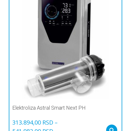
Elektroliza Astral Smart Next PH
313.894,00
RSD
–
Sel