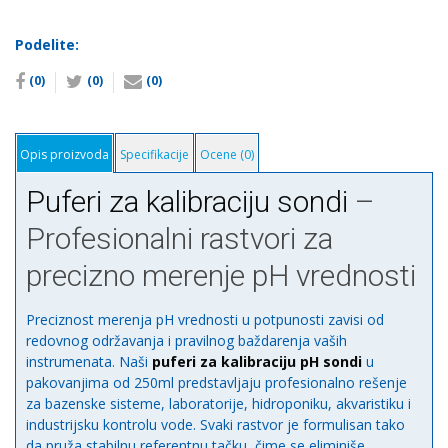
kalibraciju
sondi
Podelite:
количина
(0)
(0)
(0)
Opis proizvoda
Specifikacije
Ocene (0)
Puferi za kalibraciju sondi
–
Profesionalni rastvori za
precizno merenje pH vrednosti
Preciznost merenja pH vrednosti u potpunosti zavisi od
redovnog održavanja i pravilnog baždarenja vaših
instrumenata. Naši
puferi za kalibraciju pH sondi
u
pakovanjima od 250ml predstavljaju profesionalno rešenje
za bazenske sisteme, laboratorije, hidroponiku, akvaristiku i
industrijsku kontrolu vode. Svaki rastvor je formulisan tako
da pruža stabilnu referentnu tačku, čime se eliminiše