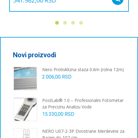
541.982,00
RSD
Овај
производ
има
више
варијанти.
Опције
могу
бити
Novi proizvodi
изабране
на
Nero Protivklizna staza 0.6m (rolna 12m)
страници
2.006,00
RSD
производа.
PoolLab® 1.0 – Profesionalni Fotometar
za Preciznu Analizu Vode
15.330,00
RSD
NERO U07-2-3P Dvostrane Merdevine za
Bazen do 107 cm