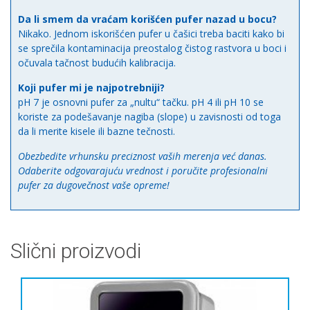
Da li smem da vraćam korišćen pufer nazad u bocu?
Nikako. Jednom iskorišćen pufer u čašici treba baciti kako bi
se sprečila kontaminacija preostalog čistog rastvora u boci i
očuvala tačnost budućih kalibracija.
Koji pufer mi je najpotrebniji?
pH 7 je osnovni pufer za „nultu“ tačku. pH 4 ili pH 10 se
koriste za podešavanje nagiba (slope) u zavisnosti od toga
da li merite kisele ili bazne tečnosti.
Obezbedite vrhunsku preciznost vaših merenja već danas.
Odaberite odgovarajuću vrednost i poručite profesionalni
pufer za dugovečnost vaše opreme!
Slični proizvodi