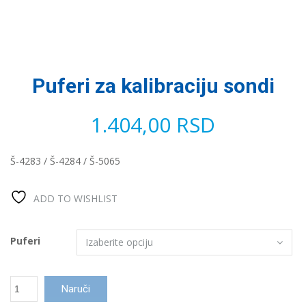
Puferi za kalibraciju sondi
1.404,00
RSD
Š-4283 / Š-4284 / Š-5065
ADD TO WISHLIST
Puferi
Puferi
Naruči
za