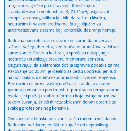
mogućnost greške pri očitavanju. Korišćenjem
standardizovanih vrednosti od 4, 7 i 10 pH, osiguravate
kompletan opseg kalibracije, bilo da radite u kiselim,
neutralnim ili baznim sredinama, što je ključno za
automatizovane sisteme koji kontrolišu doziranje hemije.
Redovna upotreba ovih rastvora ne samo da povećava
tačnost vašeg pH metra, već značajno produžava radni vek
same sonde. Pravilna kalibracija sprečava nakupljanje
nečistoća i stabilizuje staklenu membranu senzora,
osiguravajući da elektronika dobija ispravne podatke za rad.
Pakovanje od 250ml je idealno za čestu upotrebu jer nudi
najbolji balans između ekonomičnosti i svežine reagensa.
Bez obzira na brend vašeg uređaja ili sonde, ovi puferi
garantuju vrhunsku preciznost, otporni su na temperaturne
oscilacije i pružaju stabilnu formulu koja ostaje pouzdana
tokom čuvanja, čineći ih nezaobilaznim delom opreme za
svakog profesionalnog korisnika.
Obezbedite vrhunsku preciznost vaših merenja već danas.
Redovnim baždarenjem štitite kupače od nepravilnog
doziranja hemikalija i produžavate vek trajanja skupih