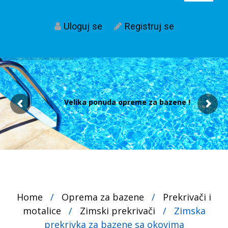
Uloguj se
Registruj se
Velika ponuda opreme za bazene !
Home
/
Oprema za bazene
/
Prekrivači i
motalice
/
Zimski prekrivači
/
Zimska
prekrivka za bazene sa okovima