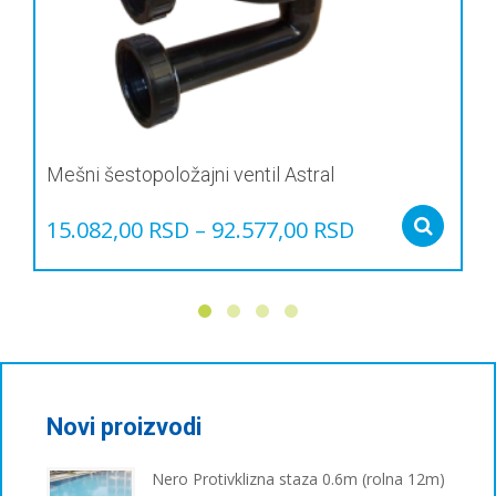
Mešni šestopoložajni ventil Astral
15.082,00
RSD
–
92.577,00
RSD
Sel
Овај
производ
има
више
варијанти.
Опције
могу
бити
Novi proizvodi
изабране
на
Nero Protivklizna staza 0.6m (rolna 12m)
страници