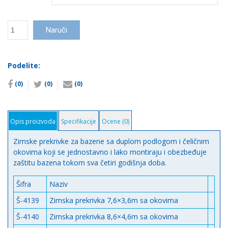
Zimska
Naruči
prekrivka
za
bazene
Podelite:
sa
okovima
(0)
(0)
(0)
количина
Opis proizvoda
Specifikacije
Ocene (0)
Zimske prekrivke za bazene sa duplom podlogom i čeličnim
okovima koji se jednostavno i lako montiraju i obezbeđuje
zaštitu bazena tokom sva četiri godišnja doba.
Šifra
Naziv
Š-4139
Zimska prekrivka 7,6×3,6m sa okovima
Š-4140
Zimska prekrivka 8,6×4,6m sa okovima