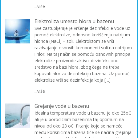
...više
Elektroliza umesto hlora u bazenu
Sve zastupljenije je vršenje dezinfekcije vode uz
pomoć elektrolize, odnosno korišćenja natrijum
hlorida (NaCl) – soli. Elektrolizom se vrši
razdvajanje osnovih komponenti soli na natrijum
i hlor. Na taj način se pomoću osnovnih principa
elektrolize proizvode aktivni dezinfekciono
sredstvo na bazi hlora, zbog čega ne treba
kupovati hlor za dezinfekciju bazena. Uz pomoć
elektrolize vrši se dezinfekcija koja […]
...više
Grejanje vode u bazenu
Idealna temperatura vode u bazenu je oko 25oC
ali je u porodičnim bazenima taj optimum na
nivou od oko 28 oC. Pitanje koje se nameće
među korisnicima bazena tiče se načina grejanja