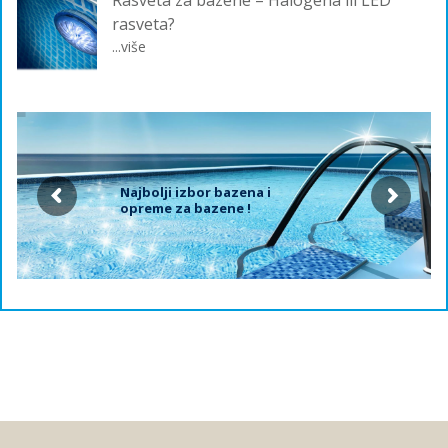
Rasveta za bazene – Halogena ili LED
rasveta?
...više
Najbolji izbor bazena i
opreme za bazene !