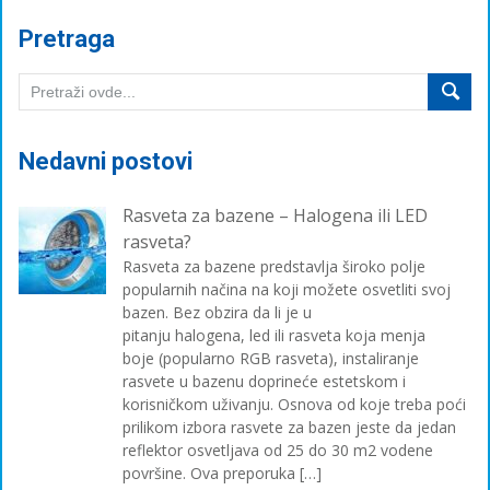
Pretraga
Nedavni postovi
Rasveta za bazene – Halogena ili LED
rasveta?
Rasveta za bazene predstavlja široko polje
popularnih načina na koji možete osvetliti svoj
bazen. Bez obzira da li je u
pitanju halogena, led ili rasveta koja menja
boje (popularno RGB rasveta), instaliranje
rasvete u bazenu doprineće estetskom i
korisničkom uživanju. Osnova od koje treba poći
prilikom izbora rasvete za bazen jeste da jedan
reflektor osvetljava od 25 do 30 m2 vodene
površine. Ova preporuka […]