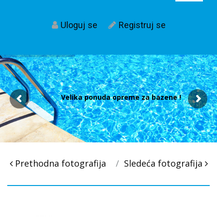
Uloguj se
Registruj se
Velika ponuda opreme za bazene !
Post
Prethodna fotografija
Sledeća fotografija
navigacija