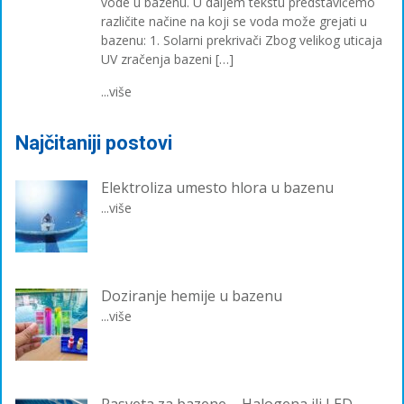
vode u bazenu. U daljem tekstu predstavićemo
različite načine na koji se voda može grejati u
bazenu: 1. Solarni prekrivači Zbog velikog uticaja
UV zračenja bazeni […]
...više
Najčitaniji postovi
Elektroliza umesto hlora u bazenu
...više
Doziranje hemije u bazenu
...više