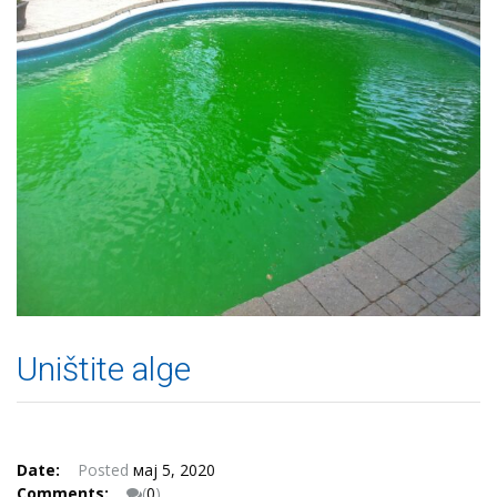
Uništite alge
Date:
Posted
мај 5, 2020
Comments:
(
0
)