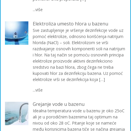
...više
Elektroliza umesto hlora u bazenu
Sve zastupljenije je vršenje dezinfekcije vode uz
pomoć elektrolize, odnosno korišćenja natrijum
hlorida (NaCl) – soli. Elektrolizom se vrši
razdvajanje osnovih komponenti soli na natrijum
i hlor. Na taj način se pomoću osnovnih principa
elektrolize proizvode aktivni dezinfekciono
sredstvo na bazi hlora, zbog čega ne treba
kupovati hlor za dezinfekciju bazena. Uz pomoć
elektrolize vrši se dezinfekcija koja […]
...više
Grejanje vode u bazenu
Idealna temperatura vode u bazenu je oko 25oC
ali je u porodičnim bazenima taj optimum na
nivou od oko 28 oC. Pitanje koje se nameće
među korisnicima bazena tiče se načina grejanja