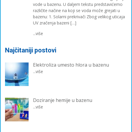
vode u bazenu. U daljem tekstu predstavićemo
različite načine na koji se voda može grejati u
bazenu: 1. Solarni prekrivači Zbog velikog uticaja
UV zračenja bazeni […]
...više
Najčitaniji postovi
Elektroliza umesto hlora u bazenu
...više
Doziranje hemije u bazenu
...više