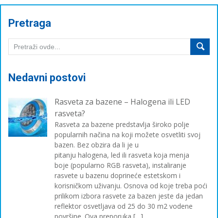
Pretraga
Nedavni postovi
Rasveta za bazene – Halogena ili LED
rasveta?
Rasveta za bazene predstavlja široko polje
popularnih načina na koji možete osvetliti svoj
bazen. Bez obzira da li je u
pitanju halogena, led ili rasveta koja menja
boje (popularno RGB rasveta), instaliranje
rasvete u bazenu doprineće estetskom i
korisničkom uživanju. Osnova od koje treba poći
prilikom izbora rasvete za bazen jeste da jedan
reflektor osvetljava od 25 do 30 m2 vodene
površine. Ova preporuka […]