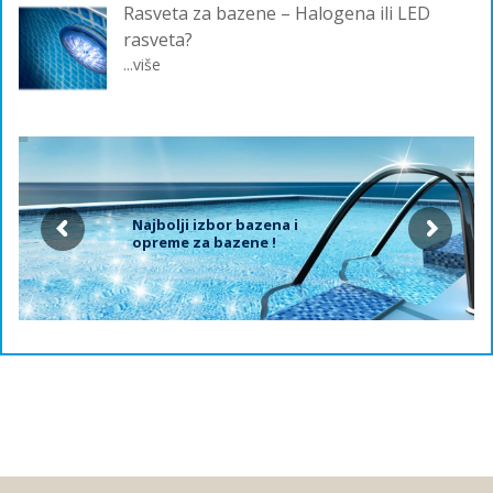
Rasveta za bazene – Halogena ili LED
rasveta?
...više
Najbolji izbor bazena i
opreme za bazene !