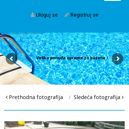
Uloguj se
Registruj se
Velika ponuda opreme za bazene !
Post
Prethodna fotografija
Sledeća fotografija
navigacija