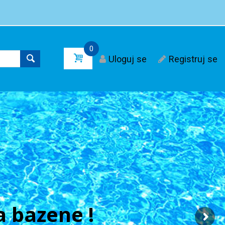
0
Uloguj se
Registruj se
 bazene !