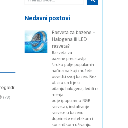
Nedavni postovi
Rasveta za bazene –
Halogena ili LED
rasveta?
Rasveta za
bazene predstavlja
široko polje popularnih
načina na koji možete
osvetliti svoj bazen. Bez
obzira da li je u
regledi:
pitanju halogena, led ili rasveta koja
menja
(78)
boje (popularno RGB
rasveta), instaliranje
rasvete u bazenu
doprineće estetskom i
korisničkom uživanju.