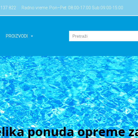
7137 822
Radno vreme: Pon–Pet: 08:00-17:00 Sub:09:00-15:00
PROIZVODI
lika ponuda opreme za