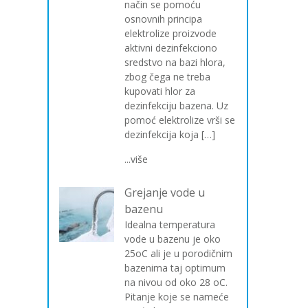
način se pomoću
osnovnih principa
elektrolize proizvode
aktivni dezinfekciono
sredstvo na bazi hlora,
zbog čega ne treba
kupovati hlor za
dezinfekciju bazena. Uz
pomoć elektrolize vrši se
dezinfekcija koja […]
...više
Grejanje vode u
bazenu
Idealna temperatura
vode u bazenu je oko
25oC ali je u porodičnim
bazenima taj optimum
na nivou od oko 28 oC.
Pitanje koje se nameće