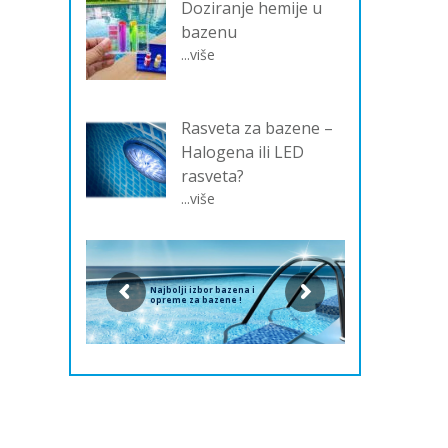
Doziranje hemije u
bazenu
...više
Rasveta za bazene –
Halogena ili LED
rasveta?
...više
Najbolji izbor bazena i
opreme za bazene !