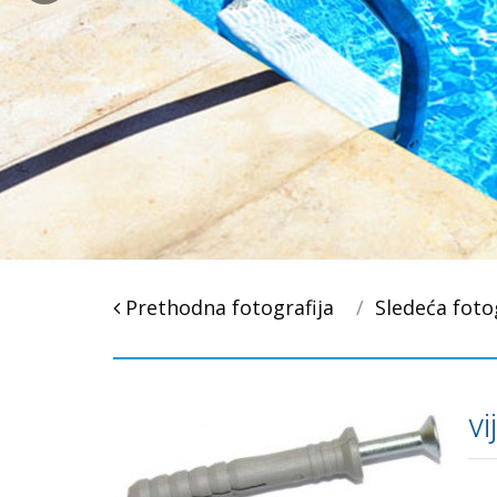
Post
Prethodna fotografija
Sledeća foto
navigacija
v