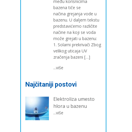
među korisnicima
bazena tiče se
načina grejanja vode u
bazenu. U daljem tekstu
predstavićemo različite
načine na koji se voda
može grejati u bazenu:
1. Solarni prekrivači Zbog
velikog uticaja UV
zračenja bazeni […]
...više
Najčitaniji postovi
Elektroliza umesto
hlora u bazenu
...više