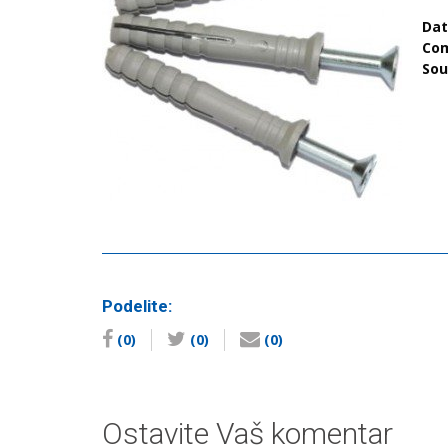
Da
Co
So
Podelite:
(0)
(0)
(0)
Ostavite Vaš komentar