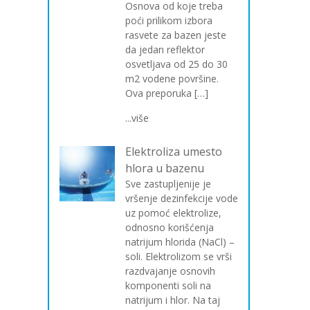
Osnova od koje treba
poći prilikom izbora
rasvete za bazen jeste
da jedan reflektor
osvetljava od 25 do 30
m2 vodene površine.
Ova preporuka […]
...više
Elektroliza umesto
hlora u bazenu
Sve zastupljenije je
vršenje dezinfekcije vode
uz pomoć elektrolize,
odnosno korišćenja
natrijum hlorida (NaCl) –
soli. Elektrolizom se vrši
razdvajanje osnovih
komponenti soli na
natrijum i hlor. Na taj