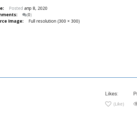
te:
Posted
апр 8, 2020
mments:
(
0
)
urce Image:
Full resolution (300 × 300)
Likes:
P
(Like)