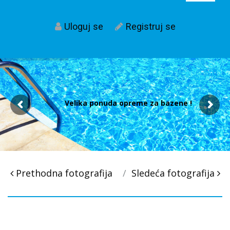
Uloguj se
Registruj se
Velika ponuda opreme za bazene !
Post
Prethodna fotografija
Sledeća fotografija
navigacija