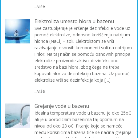
...više
Elektroliza umesto hlora u bazenu
Sve zastupljenije je vršenje dezinfekcije vode uz
pomoć elektrolize, odnosno korišćenja natrijum
hlorida (NaCl) – soli. Elektrolizom se vrši
razdvajanje osnovih komponenti soli na natrijum
i hlor. Na taj način se pomoću osnovnih principa
elektrolize proizvode aktivni dezinfekciono
sredstvo na bazi hlora, zbog čega ne treba
kupovati hlor za dezinfekciju bazena. Uz pomoć
elektrolize vrši se dezinfekcija koja […]
...više
Grejanje vode u bazenu
Idealna temperatura vode u bazenu je oko 25oC
ali je u porodičnim bazenima taj optimum na
nivou od oko 28 oC. Pitanje koje se nameće
među korisnicima bazena tiče se načina grejanja