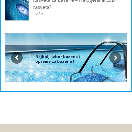
Rasveta za bazene – Halogena ili LED
rasveta?
...više
Najbolji izbor bazena i
opreme za bazene !