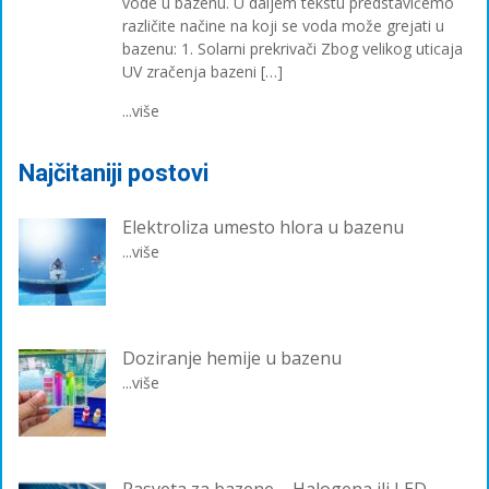
vode u bazenu. U daljem tekstu predstavićemo
različite načine na koji se voda može grejati u
bazenu: 1. Solarni prekrivači Zbog velikog uticaja
UV zračenja bazeni […]
...više
Najčitaniji postovi
Elektroliza umesto hlora u bazenu
...više
Doziranje hemije u bazenu
...više