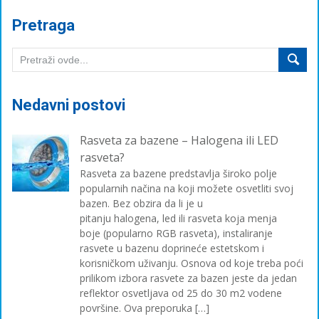
Pretraga
Nedavni postovi
Rasveta za bazene – Halogena ili LED
rasveta?
Rasveta za bazene predstavlja široko polje
popularnih načina na koji možete osvetliti svoj
bazen. Bez obzira da li je u
pitanju halogena, led ili rasveta koja menja
boje (popularno RGB rasveta), instaliranje
rasvete u bazenu doprineće estetskom i
korisničkom uživanju. Osnova od koje treba poći
prilikom izbora rasvete za bazen jeste da jedan
reflektor osvetljava od 25 do 30 m2 vodene
površine. Ova preporuka […]