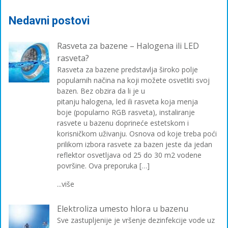
Nedavni postovi
Rasveta za bazene – Halogena ili LED
rasveta?
Rasveta za bazene predstavlja široko polje
popularnih načina na koji možete osvetliti svoj
bazen. Bez obzira da li je u
pitanju halogena, led ili rasveta koja menja
boje (popularno RGB rasveta), instaliranje
rasvete u bazenu doprineće estetskom i
korisničkom uživanju. Osnova od koje treba poći
prilikom izbora rasvete za bazen jeste da jedan
reflektor osvetljava od 25 do 30 m2 vodene
površine. Ova preporuka […]
...više
Elektroliza umesto hlora u bazenu
Sve zastupljenije je vršenje dezinfekcije vode uz