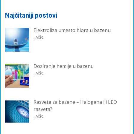
Najčitaniji postovi
Elektroliza umesto hlora u bazenu
...više
Doziranje hemije u bazenu
...više
Rasveta za bazene – Halogena ili LED
rasveta?
...više