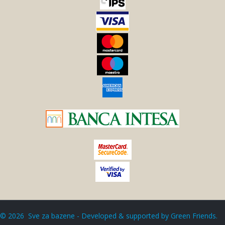
©
2026
Sve za bazene - Developed & supported by
Green Friends
.