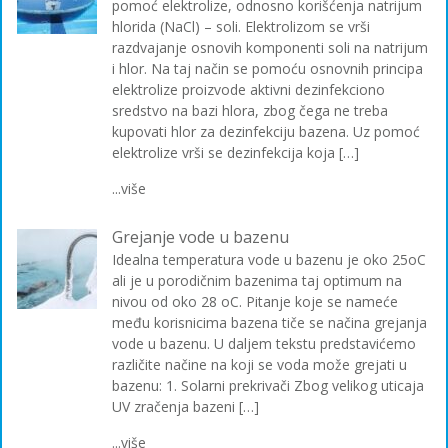
pomoć elektrolize, odnosno korišćenja natrijum
hlorida (NaCl) – soli. Elektrolizom se vrši
razdvajanje osnovih komponenti soli na natrijum
i hlor. Na taj način se pomoću osnovnih principa
elektrolize proizvode aktivni dezinfekciono
sredstvo na bazi hlora, zbog čega ne treba
kupovati hlor za dezinfekciju bazena. Uz pomoć
elektrolize vrši se dezinfekcija koja […]
...više
Grejanje vode u bazenu
Idealna temperatura vode u bazenu je oko 25oC
ali je u porodičnim bazenima taj optimum na
nivou od oko 28 oC. Pitanje koje se nameće
među korisnicima bazena tiče se načina grejanja
vode u bazenu. U daljem tekstu predstavićemo
različite načine na koji se voda može grejati u
bazenu: 1. Solarni prekrivači Zbog velikog uticaja
UV zračenja bazeni […]
...više