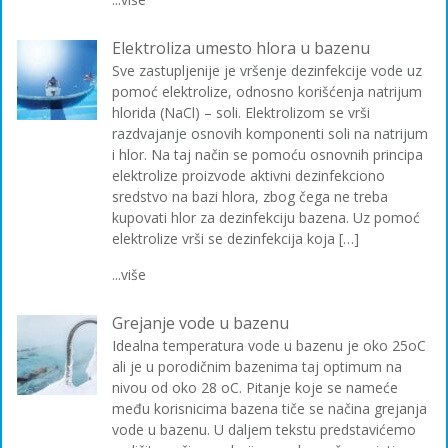
Elektroliza umesto hlora u bazenu
Sve zastupljenije je vršenje dezinfekcije vode uz
pomoć elektrolize, odnosno korišćenja natrijum
hlorida (NaCl) – soli. Elektrolizom se vrši
razdvajanje osnovih komponenti soli na natrijum
i hlor. Na taj način se pomoću osnovnih principa
elektrolize proizvode aktivni dezinfekciono
sredstvo na bazi hlora, zbog čega ne treba
kupovati hlor za dezinfekciju bazena. Uz pomoć
elektrolize vrši se dezinfekcija koja […]
...više
Grejanje vode u bazenu
Idealna temperatura vode u bazenu je oko 25oC
ali je u porodičnim bazenima taj optimum na
nivou od oko 28 oC. Pitanje koje se nameće
među korisnicima bazena tiče se načina grejanja
vode u bazenu. U daljem tekstu predstavićemo