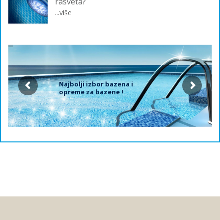
rasveta?
...više
Najbolji izbor bazena i
opreme za bazene !