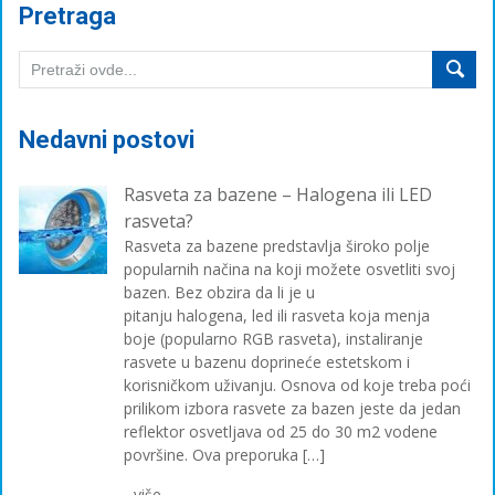
Pretraga
Nedavni postovi
Rasveta za bazene – Halogena ili LED
rasveta?
Rasveta za bazene predstavlja široko polje
popularnih načina na koji možete osvetliti svoj
bazen. Bez obzira da li je u
pitanju halogena, led ili rasveta koja menja
boje (popularno RGB rasveta), instaliranje
rasvete u bazenu doprineće estetskom i
korisničkom uživanju. Osnova od koje treba poći
prilikom izbora rasvete za bazen jeste da jedan
reflektor osvetljava od 25 do 30 m2 vodene
površine. Ova preporuka […]
...više