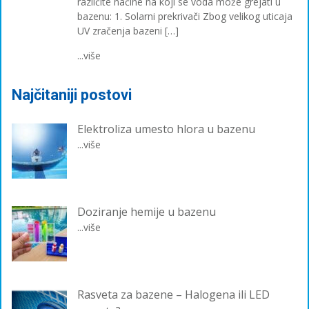
različite načine na koji se voda može grejati u
bazenu: 1. Solarni prekrivači Zbog velikog uticaja
UV zračenja bazeni […]
...više
Najčitaniji postovi
Elektroliza umesto hlora u bazenu
...više
Doziranje hemije u bazenu
...više
Rasveta za bazene – Halogena ili LED