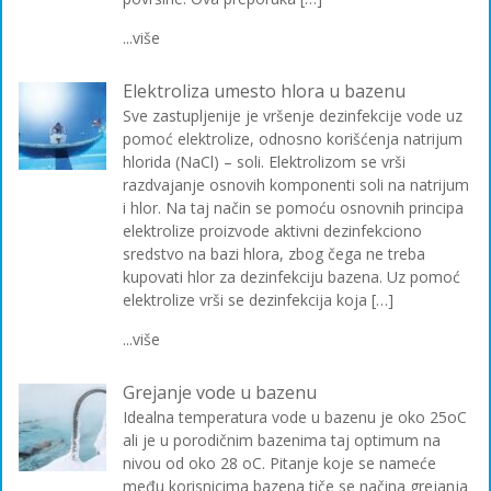
...više
Elektroliza umesto hlora u bazenu
Sve zastupljenije je vršenje dezinfekcije vode uz
pomoć elektrolize, odnosno korišćenja natrijum
hlorida (NaCl) – soli. Elektrolizom se vrši
razdvajanje osnovih komponenti soli na natrijum
i hlor. Na taj način se pomoću osnovnih principa
elektrolize proizvode aktivni dezinfekciono
sredstvo na bazi hlora, zbog čega ne treba
kupovati hlor za dezinfekciju bazena. Uz pomoć
elektrolize vrši se dezinfekcija koja […]
...više
Grejanje vode u bazenu
Idealna temperatura vode u bazenu je oko 25oC
ali je u porodičnim bazenima taj optimum na
nivou od oko 28 oC. Pitanje koje se nameće
među korisnicima bazena tiče se načina grejanja