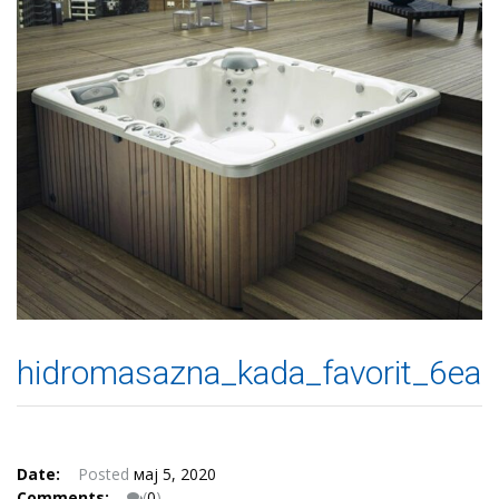
hidromasazna_kada_favorit_6ea
Date:
Posted
мај 5, 2020
Comments:
(
0
)