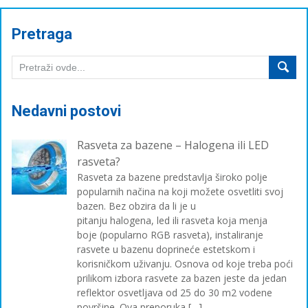
Pretraga
Nedavni postovi
Rasveta za bazene – Halogena ili LED
rasveta?
Rasveta za bazene predstavlja široko polje
popularnih načina na koji možete osvetliti svoj
bazen. Bez obzira da li je u
pitanju halogena, led ili rasveta koja menja
boje (popularno RGB rasveta), instaliranje
rasvete u bazenu doprineće estetskom i
korisničkom uživanju. Osnova od koje treba poći
prilikom izbora rasvete za bazen jeste da jedan
reflektor osvetljava od 25 do 30 m2 vodene
površine. Ova preporuka […]