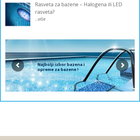
Rasveta za bazene – Halogena ili LED
rasveta?
...više
Najbolji izbor bazena i
opreme za bazene !