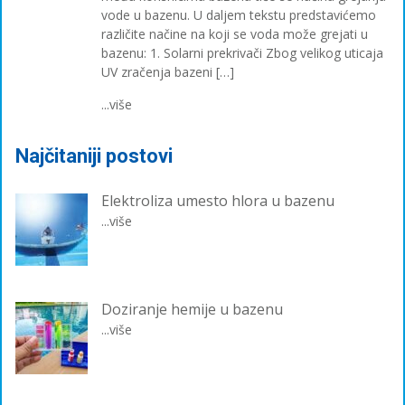
vode u bazenu. U daljem tekstu predstavićemo
različite načine na koji se voda može grejati u
bazenu: 1. Solarni prekrivači Zbog velikog uticaja
UV zračenja bazeni […]
...više
Najčitaniji postovi
Elektroliza umesto hlora u bazenu
...više
Doziranje hemije u bazenu
...više