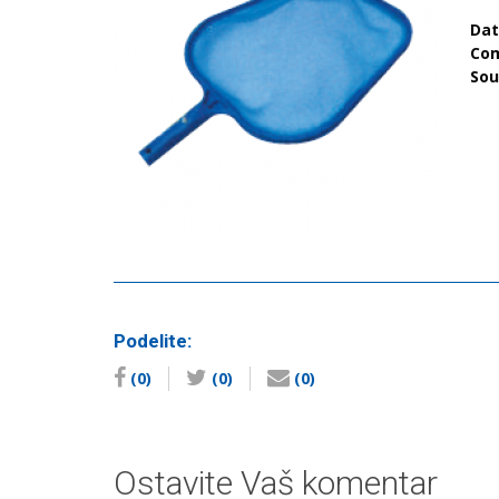
Da
Co
So
Podelite:
(0)
(0)
(0)
Ostavite Vaš komentar