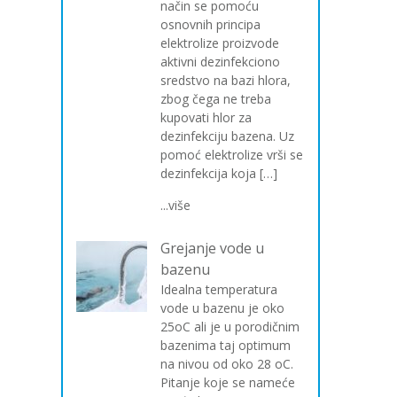
način se pomoću
osnovnih principa
elektrolize proizvode
aktivni dezinfekciono
sredstvo na bazi hlora,
zbog čega ne treba
kupovati hlor za
dezinfekciju bazena. Uz
pomoć elektrolize vrši se
dezinfekcija koja […]
...više
Grejanje vode u
bazenu
Idealna temperatura
vode u bazenu je oko
25oC ali je u porodičnim
bazenima taj optimum
na nivou od oko 28 oC.
Pitanje koje se nameće