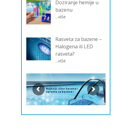
Doziranje hemije u
bazenu
...više
Rasveta za bazene –
Halogena ili LED
rasveta?
...više
Najbolji izbor bazena i
opreme za bazene !