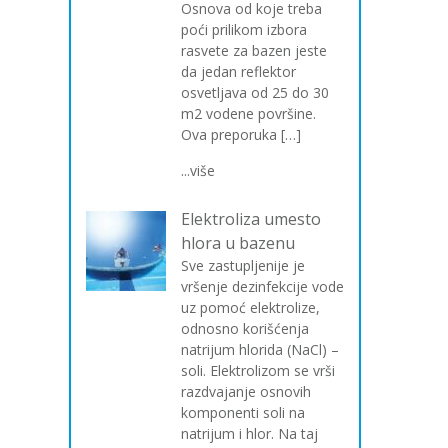
Osnova od koje treba
poći prilikom izbora
rasvete za bazen jeste
da jedan reflektor
osvetljava od 25 do 30
m2 vodene površine.
Ova preporuka […]
...više
Elektroliza umesto
hlora u bazenu
Sve zastupljenije je
vršenje dezinfekcije vode
uz pomoć elektrolize,
odnosno korišćenja
natrijum hlorida (NaCl) –
soli. Elektrolizom se vrši
razdvajanje osnovih
komponenti soli na
natrijum i hlor. Na taj