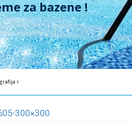
me za bazene !
grafija
505-300×300