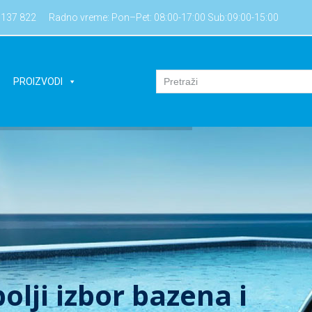
7137 822
Radno vreme: Pon–Pet: 08:00-17:00 Sub:09:00-15:00
PROIZVODI
olji izbor bazena i