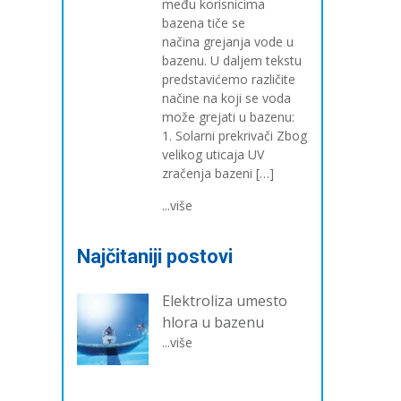
među korisnicima
bazena tiče se
načina grejanja vode u
bazenu. U daljem tekstu
predstavićemo različite
načine na koji se voda
može grejati u bazenu:
1. Solarni prekrivači Zbog
velikog uticaja UV
zračenja bazeni […]
...više
Najčitaniji postovi
Elektroliza umesto
hlora u bazenu
...više