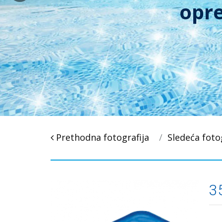
opre
Post
Prethodna fotografija
Sledeća foto
navigacija
3