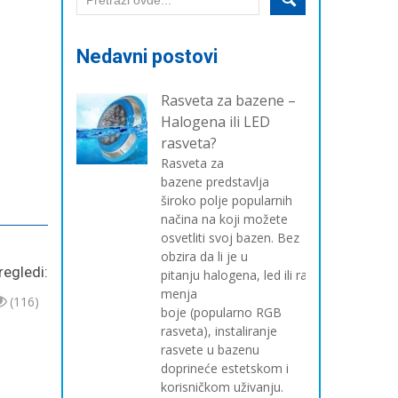
Nedavni postovi
Rasveta za bazene –
Halogena ili LED
rasveta?
Rasveta za
bazene predstavlja
široko polje popularnih
načina na koji možete
osvetliti svoj bazen. Bez
obzira da li je u
regledi:
pitanju halogena, led ili rasveta koja
menja
(116)
boje (popularno RGB
rasveta), instaliranje
rasvete u bazenu
doprineće estetskom i
korisničkom uživanju.