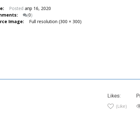
te:
Posted
апр 16, 2020
mments:
(
0
)
urce Image:
Full resolution (300 × 300)
Likes:
P
(Like)