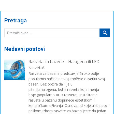
Pretraga
Nedavni postovi
Rasveta za bazene – Halogena ili LED
rasveta?
Rasveta za bazene predstavlja široko polje
popularnih načina na koji možete osvetliti svoj
bazen. Bez obzira da li je u
pitanju halogena, led ili rasveta koja menja
boje (popularno RGB rasveta), instaliranje
rasvete u bazenu doprineće estetskom i
korisničkom uživanju. Osnova od koje treba poći
prilikom izbora rasvete za bazen jeste da jedan