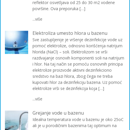
reflektor osvetljava od 25 do 30 m2 vodene
površine. Ova preporuka […]
...više
Elektroliza umesto hlora u bazenu
Sve zastupljenije je vršenje dezinfekcije vode uz
pomoć elektrolize, odnosno korišćenja natrijum
hlorida (NaCl) – soli. Elektrolizom se vrši
razdvajanje osnovih komponenti soli na natrijum
i hlor. Na taj način se pomoću osnovnih principa
elektrolize proizvode aktivni dezinfekciono
sredstvo na bazi hlora, zbog čega ne treba
kupovati hlor za dezinfekciju bazena. Uz pomoć
elektrolize vrši se dezinfekcija koja […]
...više
Grejanje vode u bazenu
Idealna temperatura vode u bazenu je oko 25oC
ali je u porodičnim bazenima taj optimum na