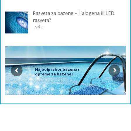
Rasveta za bazene – Halogena ili LED
rasveta?
...više
Najbolji izbor bazena i
opreme za bazene !