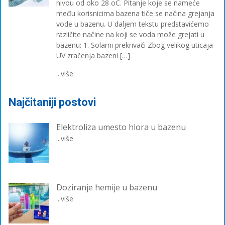
nivou od oko 28 oC. Pitanje koje se nameće
među korisnicima bazena tiče se načina grejanja
vode u bazenu. U daljem tekstu predstavićemo
različite načine na koji se voda može grejati u
bazenu: 1. Solarni prekrivači Zbog velikog uticaja
UV zračenja bazeni […]
...više
Najčitaniji postovi
Elektroliza umesto hlora u bazenu
...više
Doziranje hemije u bazenu
...više