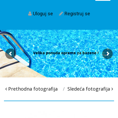
Uloguj se
Registruj se
Velika ponuda opreme za bazene !
Post
Prethodna fotografija
Sledeća fotografija
navigacija