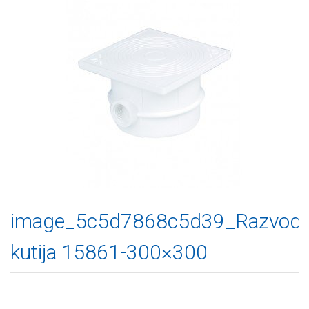
image_5c5d7868c5d39_Razvod
kutija 15861-300×300