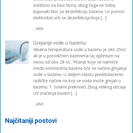
sredstvo na bazi hlora, zbog čega ne treba
kupovati hlor za dezinfekciju bazena. Uz pomoć
elektrolize vrši se dezinfekcija koja […]
...više
Grejanje vode u bazenu
Idealna temperatura vode u bazenu je oko 25oC
ali je u porodičnim bazenima taj optimum na
nivou od oko 28 oC. Pitanje koje se nameće
među korisnicima bazena tiče se načina grejanja
vode u bazenu. U daljem tekstu predstavićemo
različite načine na koji se voda može grejati u
bazenu: 1. Solarni prekrivači Zbog velikog uticaja
UV zračenja bazeni […]
...više
Najčitaniji postovi