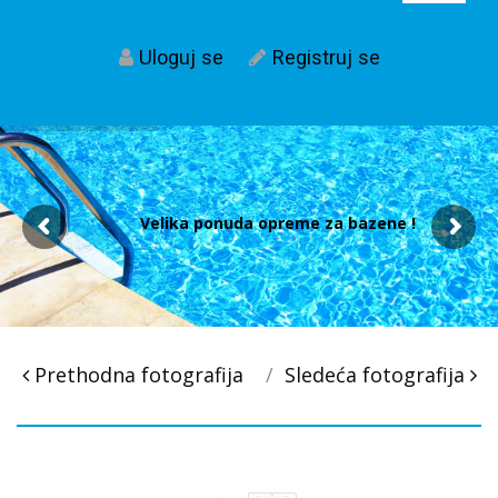
Uloguj se
Registruj se
Velika ponuda opreme za bazene !
Post
Prethodna fotografija
Sledeća fotografija
navigacija