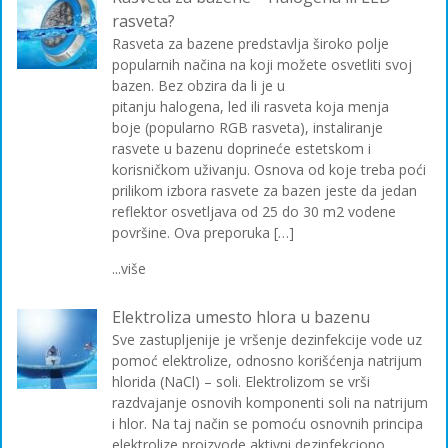
rasveta?
Rasveta za bazene predstavlja široko polje
popularnih načina na koji možete osvetliti svoj
bazen. Bez obzira da li je u
pitanju halogena, led ili rasveta koja menja
boje (popularno RGB rasveta), instaliranje
rasvete u bazenu doprineće estetskom i
korisničkom uživanju. Osnova od koje treba poći
prilikom izbora rasvete za bazen jeste da jedan
reflektor osvetljava od 25 do 30 m2 vodene
površine. Ova preporuka […]
...više
Elektroliza umesto hlora u bazenu
Sve zastupljenije je vršenje dezinfekcije vode uz
pomoć elektrolize, odnosno korišćenja natrijum
hlorida (NaCl) – soli. Elektrolizom se vrši
razdvajanje osnovih komponenti soli na natrijum
i hlor. Na taj način se pomoću osnovnih principa
elektrolize proizvode aktivni dezinfekciono