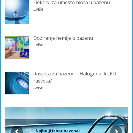
Elektroliza umesto hlora u bazenu
...više
Doziranje hemije u bazenu
...više
Rasveta za bazene – Halogena ili LED
rasveta?
...više
Najbolji izbor bazena i