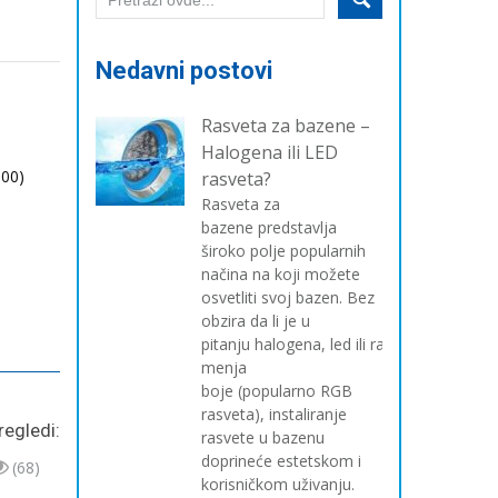
Nedavni postovi
Rasveta za bazene –
Halogena ili LED
600)
rasveta?
Rasveta za
bazene predstavlja
široko polje popularnih
načina na koji možete
osvetliti svoj bazen. Bez
obzira da li je u
pitanju halogena, led ili rasveta koja
menja
boje (popularno RGB
rasveta), instaliranje
regledi:
rasvete u bazenu
doprineće estetskom i
(68)
korisničkom uživanju.