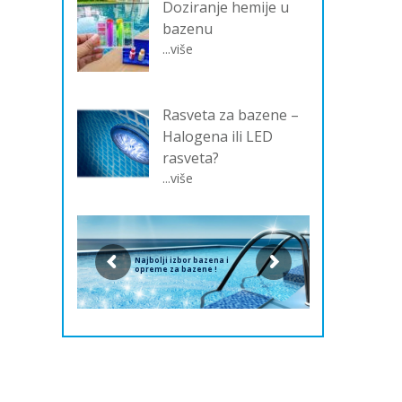
Doziranje hemije u
bazenu
...više
Rasveta za bazene –
Halogena ili LED
rasveta?
...više
Najbolji izbor bazena i
opreme za bazene !