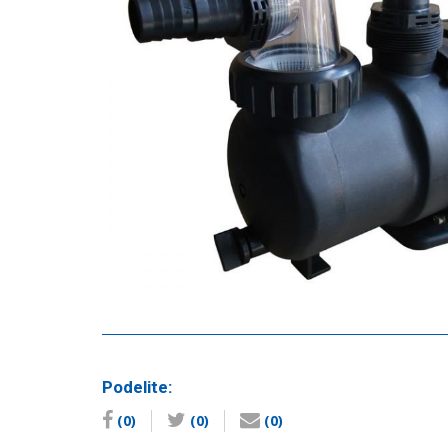
Podelite:
(0)
(0)
(0)