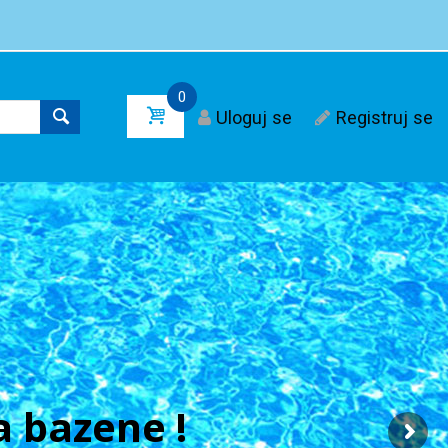
0
Uloguj se
Registruj se
 bazene !