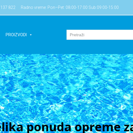
7137 822
Radno vreme: Pon–Pet: 08:00-17:00 Sub:09:00-15:00
PROIZVODI
lika ponuda opreme za