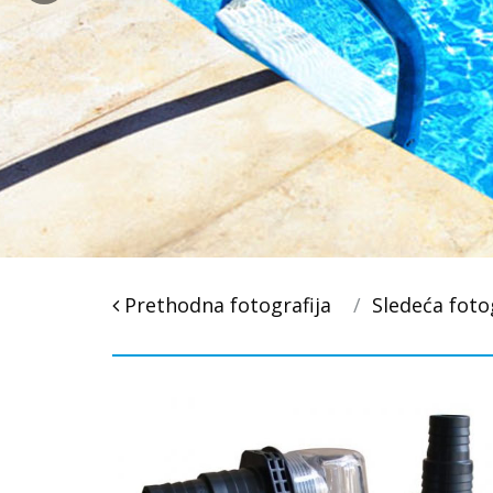
Post
Prethodna fotografija
Sledeća foto
navigacija