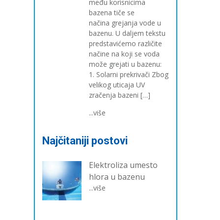
među korisnicima
bazena tiče se
načina grejanja vode u
bazenu. U daljem tekstu
predstavićemo različite
načine na koji se voda
može grejati u bazenu:
1. Solarni prekrivači Zbog
velikog uticaja UV
zračenja bazeni […]
...više
Najčitaniji postovi
Elektroliza umesto
hlora u bazenu
...više