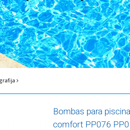
grafija
Bombas para piscin
comfort PP076 PP0